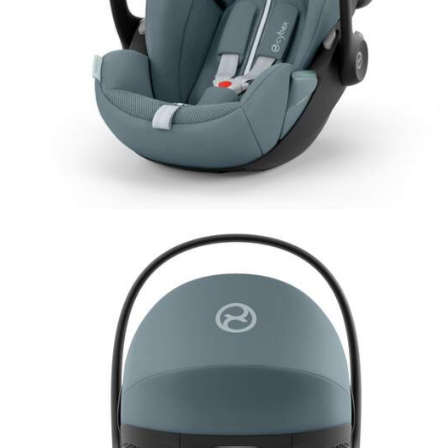
Jucarii de Sortare
Consultanta Instalare
Jucarii de tras
Jucarii din plus
Jucarii muzicale
Jucarii pentru baie
Jucarii Senzoriale
PAPUSI