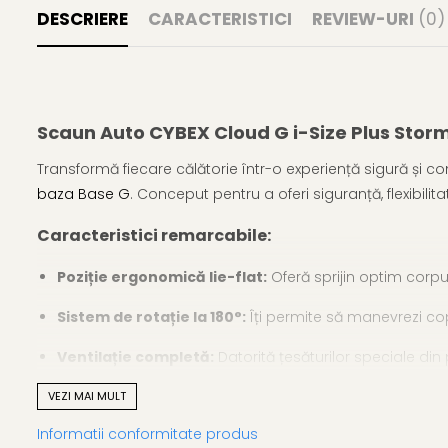
DESCRIERE
CARACTERISTICI
REVIEW-URI
(0)
Scaun Auto CYBEX Cloud G i-Size Plus Stormy
Transformă fiecare călătorie într-o experiență sigură și 
baza Base G
. Conceput pentru a oferi siguranță, flexibili
Caracteristici remarcabile:
Poziție ergonomică lie-flat:
Oferă sprijin optim corpu
Sistem de rotație la 180°:
Îți permite să manevrezi copi
Ventilație completă:
Datorită țesăturilor speciale din 
Protecție laterală avansată:
Sistemul Linear Side-imp
VEZI MAI MULT
drum.
Informatii conformitate produs