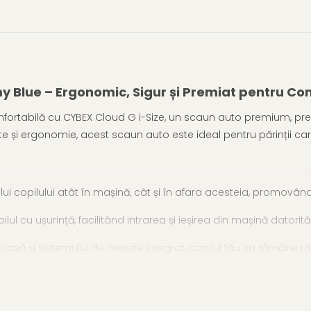
 Blue – Ergonomic, Sigur și Premiat pentru Confo
confortabilă cu CYBEX Cloud G i-Size, un scaun auto premium, pre
tate și ergonomie, acest scaun auto este ideal pentru părinții car
lui copilului atât în mașină, cât și în afara acesteia, promov
lul cu ușurință, facilitând intrarea și ieșirea din mașină datorit
plasă și sistemului de aerisire integrat, copilul tău va rămâne răc
act Protection System Plus absoarbe cu 15% mai mult din forța u