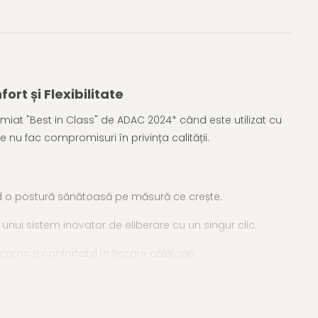
rt și Flexibilitate
miat "Best in Class" de ADAC 2024* când este utilizat cu
e nu fac compromisuri în privința calității.
ând o postură sănătoasă pe măsură ce crește.
ă unui sistem inovator de eliberare cu un singur clic.
oros și confortabil în fiecare călătorie.
nui impact lateral, oferind liniștea de care ai nevoie la