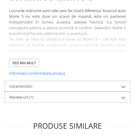
Lucrurile mărunte sunt cele care fac toată diferența. Scaunul auto
Marie 5 nu este doar un scaun de mașină, este un partener
indispensabil în lumea aceasta, adesea haotică. Cu funcții
concepute pentru a aduce ușurință și confort, Swandoo Marie 5
transformă fiecare călătorie într-o aventură.
Te invit sa treci la următorul nivel cu Marie 5 – cel mai nou
membru al familiei noastre de scaune rotative. Numită după
remarcabila Marie Curie, cea mai recentă ediție continuă tradiția
noastră de experiență intuitivă a utilizatorului, împreună cu
funcții care sunt concepute pentru a vă ușura viața.
VEZI MAI MULT
Sistem de prindere a
Informatii conformitate produs
centurilor în 5 puncte mai
Caracteristici
intuitiv ca niciodată.
Review-uri
(1)
Pentru scaunul auto Swandoo Marie 5 centurile de prindere a
copilului sunt la un alt nivel de confort. Protecțile pentru umeri
sunt moi, și sunt prevazute cu magneți. De asemenea, protecților
pentru piciorușe li s-au adăugat arcuri pentru a nu vă sta în cale
PRODUSE SIMILARE
atunci cand îl asezați pe cel mic.
Cu protectile magnetice pentru umeri și noul suport pentru