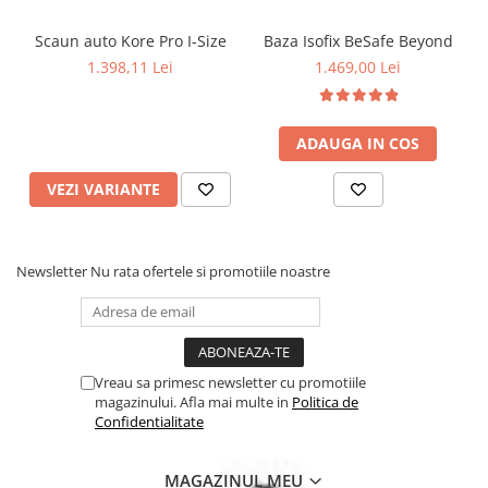
picioare cu arc care lucrează împreună, asigurarea copiilor nu a
fost niciodată mai ușoară.
Scaun auto Kore Pro I-Size
Baza Isofix BeSafe Beyond
1.398,11 Lei
1.469,00 Lei
ADAUGA IN COS
VEZI VARIANTE
Newsletter
Nu rata ofertele si promotiile noastre
Vreau sa primesc newsletter cu promotiile
magazinului. Afla mai multe in
Politica de
Confidentialitate
Intuitiv in utilizare.
MAGAZINUL MEU
Integrat cu funcția de asistență pentru direcția copilului scaunul