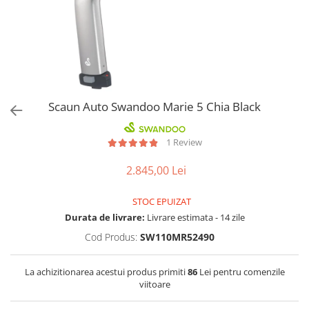
Jucarii de Sortare
Consultanta Instalare
Jucarii de tras
Jucarii din plus
Jucarii muzicale
Jucarii pentru baie
Jucarii Senzoriale
Scaun Auto Swandoo Marie 5 Chia Black
PAPUSI
1 Review
2.845,00 Lei
STOC EPUIZAT
Durata de livrare:
Livrare estimata - 14 zile
Cod Produs:
SW110MR52490
La achizitionarea acestui produs primiti
86
Lei pentru comenzile
viitoare