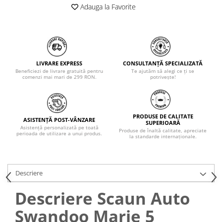
Adauga la Favorite
LIVRARE EXPRESS
CONSULTANȚĂ SPECIALIZATĂ
Beneficiezi de livrare gratuită pentru
Te ajutăm să alegi ce ți se
comenzi mai mari de 299 RON.
potrivește!
PRODUSE DE CALITATE
ASISTENȚĂ POST-VÂNZARE
SUPERIOARĂ
Asistență personalizată pe toată
Produse de înaltă calitate, apreciate
perioada de utilizare a unui produs.
la standarde internaționale.
Descriere
Descriere Scaun Auto
Swandoo Marie 5