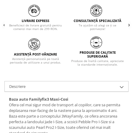
LIVRARE EXPRESS
CONSULTANȚĂ SPECIALIZATĂ
Beneficiezi de livrare gratuită pentru
Te ajutăm să alegi ce ți se
comenzi mai mari de 299 RON.
potrivește!
PRODUSE DE CALITATE
ASISTENȚĂ POST-VÂNZARE
SUPERIOARĂ
Asistență personalizată pe toată
Produse de înaltă calitate, apreciate
perioada de utilizare a unui produs.
la standarde internaționale.
Descriere
Baza auto Familyfix3 Maxi-Cosi
Ofera cel mai sigur mod de transport al copiilor, care sa permita
deplasarea rear-facing de la nastere pana la aproximativ 4 ani.
Baza este parte a conceptului 3WayFamily, ce ofera ancorarea
perfecta a landoului Jade I-Size, a scoicii Pebble Pro I-Size si a
scaunului auto Pearl Pro2 I-Size, toate oferind cel mai inalt
standard de siguranta.