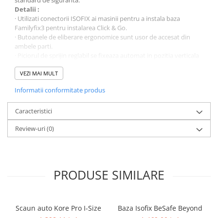
Detalii :
· Utilizati conectorii ISOFIX ai masinii pentru a instala baza
Familyfix3 pentru instalarea Click & Go.
· Butoanele de eliberare ergonomice sunt usor de accesat din
ambele parti.
· Piciorul de sprijin reglabil se fixeaza automat in pozitia verticala
corecta.
· Indicatoarele de lumina si sunet confirma potrivirea corecta,
VEZI MAI MULT
minimizand orice sansa de instalare gresita.
Informatii conformitate produs
· Omologat i-Size, datorita capacitatii de deplasare orientate spre
spate de pana la 4 ani pentru protectie suplimentara a capului si
gatului.
Caracteristici
· Dimensiuni: 70,0 cm (L) x 38,0 cm (l) x 37,5 cm (h).
Review-uri
(0)
· Greutate: 6,35 kg
PRODUSE SIMILARE
Scaun auto Kore Pro I-Size
Baza Isofix BeSafe Beyond