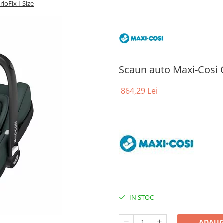
ioFix I-Size
Scaun auto Maxi-Cosi C
864,29 Lei
IN STOC
ADAUG