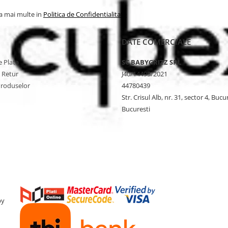
la mai multe in
Politica de Confidentialitate
DATE COMERCIALE
 Plata
SC BABYGRIZZ SRL
e Retur
J40/14495/2021
Produselor
44780439
Str. Crisul Alb, nr. 31, sector 4, Bucu
Bucuresti
by