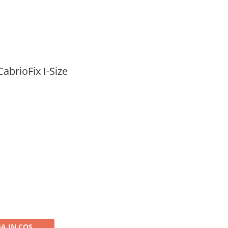
abrioFix I-Size
A IN COS