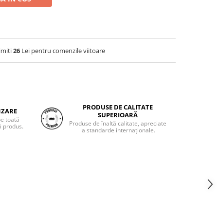
imiti
26
Lei pentru comenzile viitoare
PRODUSE DE CALITATE
NZARE
SUPERIOARĂ
pe toată
Produse de înaltă calitate, apreciate
i produs.
la standarde internaționale.