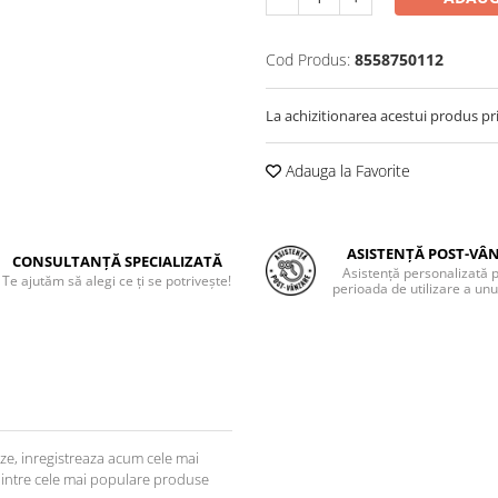
Cod Produs:
8558750112
La achizitionarea acestui produs pr
Adauga la Favorite
ASISTENȚĂ POST-VÂ
CONSULTANȚĂ SPECIALIZATĂ
Asistență personalizată 
Te ajutăm să alegi ce ți se potrivește!
perioada de utilizare a unu
ize, inregistreaza acum cele mai
dintre cele mai populare produse