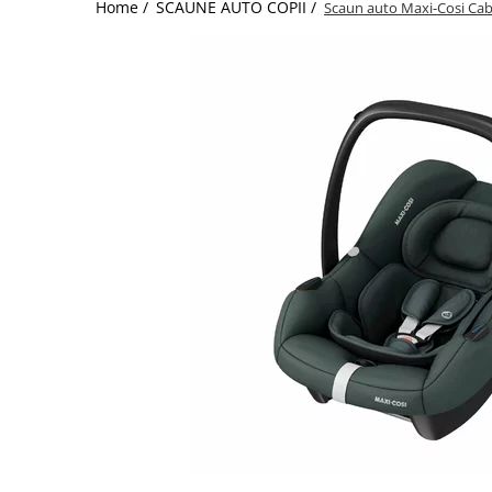
Home /
SCAUNE AUTO COPII /
Scaun auto Maxi-Cosi Cabr
Jucarii de Sortare
Consultanta Instalare
Jucarii de tras
Jucarii din plus
Jucarii muzicale
Jucarii pentru baie
Jucarii Senzoriale
PAPUSI