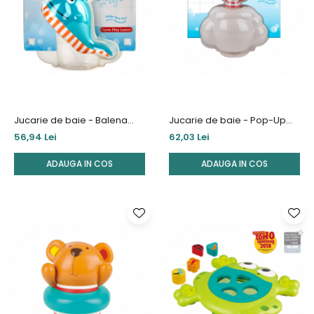
Jucarie de baie - Balena
Jucarie de baie - Pop-Up
care sufla cu baloane de
Teddy
56,94 Lei
62,03 Lei
sapun
ADAUGA IN COS
ADAUGA IN COS