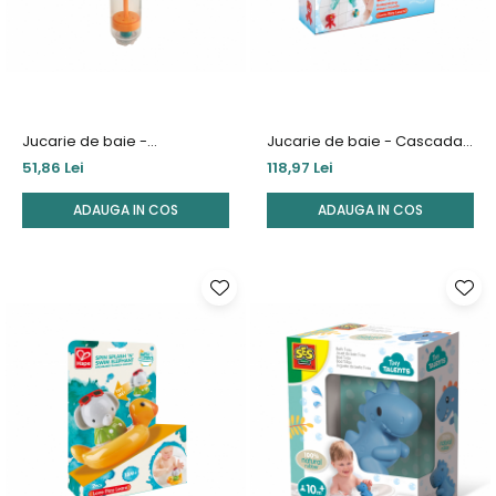
Jucarie de baie -
Jucarie de baie - Cascada
Pulverizator de apa cu
cu animale
51,86 Lei
118,97 Lei
tasnitori multiple
ADAUGA IN COS
ADAUGA IN COS