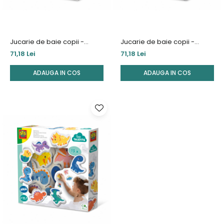
Jucarie de baie copii -
Jucarie de baie copii -
Triceratops - 100% cauciuc
Stegosaurus - 100% cauciuc
71,18 Lei
71,18 Lei
natural
natural
ADAUGA IN COS
ADAUGA IN COS