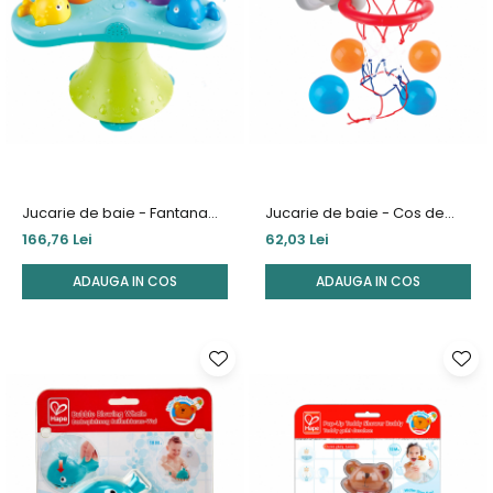
Jucarii de Sortare
Consultanta Instalare
Jucarii de tras
Jucarii din plus
Jucarii muzicale
Jucarii pentru baie
Jucarii Senzoriale
PAPUSI
Jucarie de baie - Fantana
Jucarie de baie - Cos de
muzicala cu balene
baschet cu elefant
166,76 Lei
62,03 Lei
ADAUGA IN COS
ADAUGA IN COS