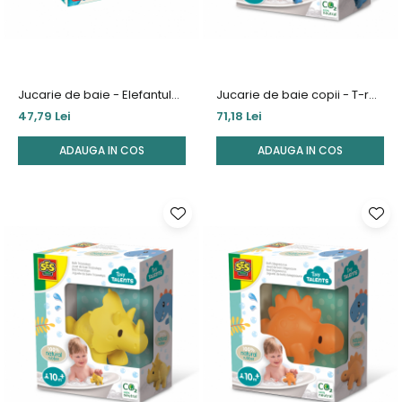
Jucarie de baie - Elefantul
Jucarie de baie copii - T-rex
inotator
- 100% cauciuc natural
47,79 Lei
71,18 Lei
ADAUGA IN COS
ADAUGA IN COS