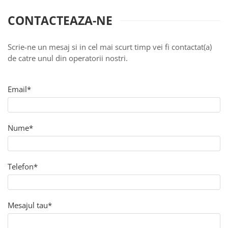
Jucarii de Sortare
Consultanta Instalare
CONTACTEAZA-NE
Jucarii de tras
Jucarii din plus
Jucarii muzicale
Scrie-ne un mesaj si in cel mai scurt timp vei fi contactat(a)
de catre unul din operatorii nostri.
Jucarii pentru baie
Jucarii Senzoriale
PAPUSI
Email*
Nume*
Telefon*
Mesajul tau*