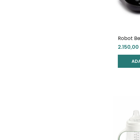
Robot B
Smart + 
2.150,00 
Grey
ADA