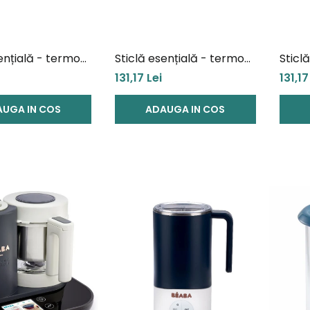
ențială - termos
Sticlă esențială - termos
Sticl
opii, New Nordic
pentru copii, New Nordic
pentr
131,17 Lei
131,17
Birds
Indig
UGA IN COS
ADAUGA IN COS