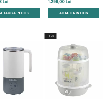
 4 piese Night Blue
Maxi Cosi Beyond Green
3 Lei
1.299,00 Lei
eco
ADAUGA IN COS
ADAUGA IN COS
-15%