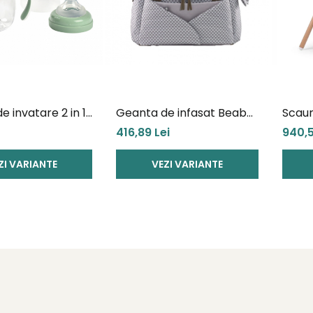
e invatare 2 in 1
Geanta de infasat Beaba
Scaun
n Beaba 210 ml
Sydney II
inalt
416,89 Lei
940,5
2 Nat
ZI VARIANTE
VEZI VARIANTE