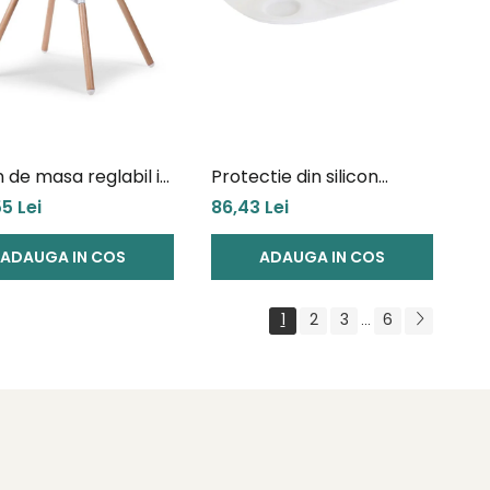
 de masa reglabil in
Protectie din silicon
ime Childhome Evolu
pentru tavita scaun de
5 Lei
86,43 Lei
ural/Alb
masa Childhome Evolu
ADAUGA IN COS
ADAUGA IN COS
1
2
3
6
...