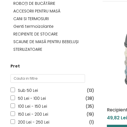
ROBOȚI DE BUCĂTĂRIE
Jucarii de Sortare
Consultanta Instalare
Jucarii de tras
ACCESORII PENTRU MASĂ
Jucarii din plus
CANI SI TERMOSURI
Jucarii muzicale
Genti termoizolante
Jucarii pentru baie
RECIPIENTE DE STOCARE
Jucarii Senzoriale
SCAUNE DE MASĂ PENTRU BEBELUȘI
PAPUSI
STERILIZATOARE
Pret
Sub 50 Lei
(13)
50 Lei - 100 Lei
(38)
100 Lei - 150 Lei
(35)
Recipient
150 Lei - 200 Lei
(19)
compart
49,82 Lei
200 Lei - 250 Lei
(1)
Mineral 