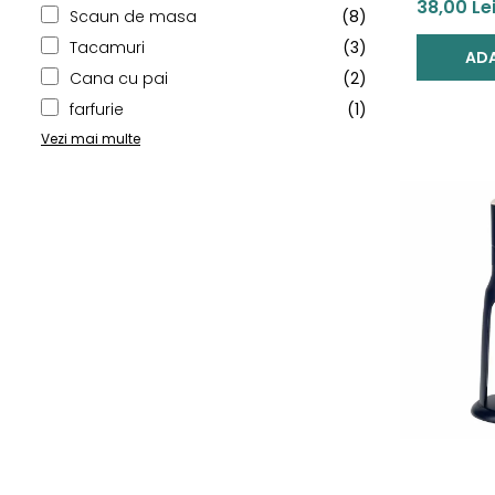
Bleu
38,00 Le
Scaun de masa
(8)
Tacamuri
(3)
ADA
Cana cu pai
(2)
farfurie
(1)
Vezi mai multe