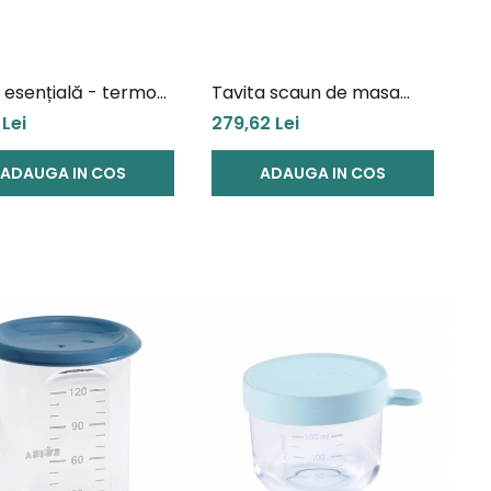
ă esențială - termos
Tavita scaun de masa
u copii, New Nordic
Childhome Evolu +
 Lei
279,62 Lei
o Dots
Protectie din silicon,
ADAUGA IN COS
Menta
ADAUGA IN COS