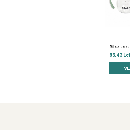
Biberon d
din Trita
86,43 Lei
VE