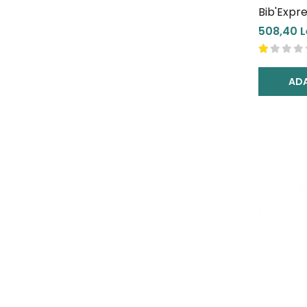
Bib'Expr
Blue
508,40 L
ADA