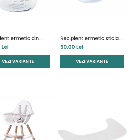
ient ermetic din
Recipient ermetic sticla
n Beaba
Beaba
 Lei
50,00 Lei
VEZI VARIANTE
VEZI VARIANTE