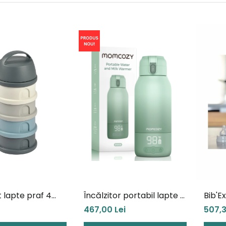
 lapte praf 4
Încălzitor portabil lapte și
Bib'E
imente Beaba
apă pentru călătorii
Grey
467,00 Lei
507,3
Grey/Blue
Momcozy Portable Bottle