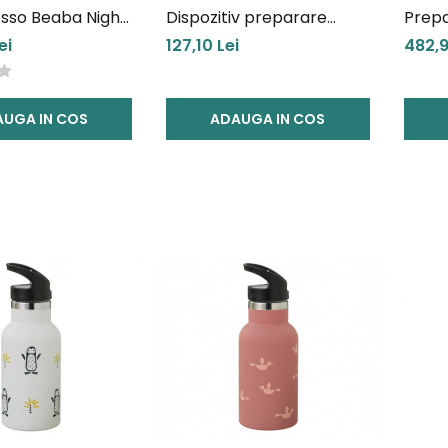
esso Beaba Night
Dispozitiv preparare
Prepa
orez/paste Babycook
Milk 
ei
127,10 Lei
482,9
Solo/Duo Beaba
UGA IN COS
ADAUGA IN COS