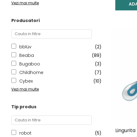
Vezi mai multe
ADA
Producatori
bblüv
(2)
Beaba
(89)
Bugaboo
(3)
Childhome
(7)
Cybex
(10)
Vezi mai multe
Tip produs
Lingurita 
robot
(5)