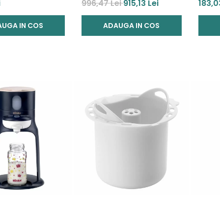
bebelusului"
Beaba
i
996,47 Lei
915,13 Lei
183,0
UGA IN COS
ADAUGA IN COS