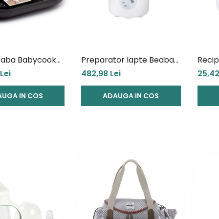
eaba Babycook
Preparator lapte Beaba
Recip
Wi-Fi Charcoal
Milk Prep Night Blue
Trita
Lei
482,98 Lei
25,42
UGA IN COS
ADAUGA IN COS