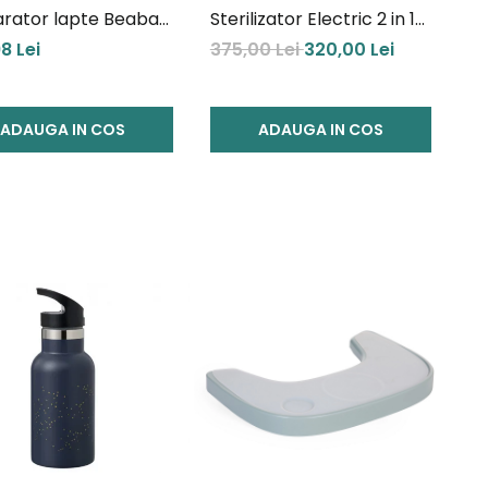
rator lapte Beaba
Sterilizator Electric 2 in 1
Prep White/Grey
Beaba - Gri
8 Lei
375,00 Lei
320,00 Lei
ADAUGA IN COS
ADAUGA IN COS