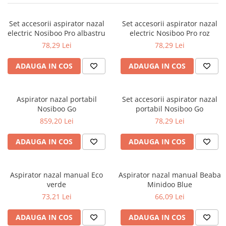
Jucarii de Sortare
Consultanta Instalare
Jucarii de tras
Set accesorii aspirator nazal
Set accesorii aspirator nazal
Jucarii din plus
electric Nosiboo Pro albastru
electric Nosiboo Pro roz
78,29 Lei
78,29 Lei
Jucarii muzicale
Jucarii pentru baie
ADAUGA IN COS
ADAUGA IN COS
Jucarii Senzoriale
PAPUSI
Aspirator nazal portabil
Set accesorii aspirator nazal
Nosiboo Go
portabil Nosiboo Go
859,20 Lei
78,29 Lei
ADAUGA IN COS
ADAUGA IN COS
Aspirator nazal manual Eco
Aspirator nazal manual Beaba
verde
Minidoo Blue
73,21 Lei
66,09 Lei
ADAUGA IN COS
ADAUGA IN COS