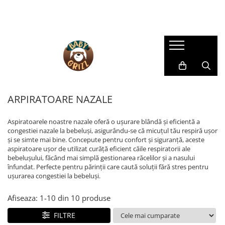
SCAUNE AUTO COPII
CARUCIOARE
CAMERA COPILULUI
HRANIRE SI DIVERSIFICARE
JUCARII & JOCURI
LA PLIMBARE
Îngrijire mamă și bebeluș
SCAUNE AUTO
CARUCIOARE 3 IN 1
MOBILIER
ROBOȚI DE BUCĂTĂRIE
Centre de activitati
Accesorii
BAIE & ESENȚIALE
SCAUNE AUTO TIP SCOICĂ
CARUCIOARE 2 IN 1
PATUTURI
ACCESORII PENTRU MASĂ
JOCURI EDUCATIVE
Biciclete
ARPIRATOARE NAZALE
SCAUNE ROTATIVE
CARUCIOARE SPORT
SISTEME DE SUPRAVEGHERE
BAVEȚICI PENTRU BEBELUȘI
Arts and Crafts
Role
Pompe de sân
SCAUNE AUTO GRUPA II/III
ARPIRATOARE NAZALE
FARFURII SI BOLURI PENTRU
Figurine
CARUCIOARE GEMENI/DUBLE
BALANSOARE
SISTEME DE PURTARE COPII
Sutiene pentru alăptare
BEBELUȘI
SCAUNE AUTO TIP ÎNALȚĂTOR CU
Jocuri de Construit
ACCESORII CARUCIOARE
DECORAȚIUNI
Triciclete
SPĂTAR
LINGURIȚE ȘI FURCULIȚE
Aspiratoarele noastre nazale oferă o ușurare blândă și eficientă a
Jocuri de rol
congestiei nazale la bebeluși, asigurându-se că micuțul tău respiră ușor
SCAUNE AUTO EVOLUTIVE
LANDOURI
Trotinete
CANI SI TERMOSURI
Jocuri pentru dexteritate
și se simte mai bine. Concepute pentru confort și siguranță, aceste
SCAUNE AUTO REAR FACING
aspiratoare ușor de utilizat curăță eficient căile respiratorii ale
RECIPIENTE DE STOCARE
Jucarii instrumente muzicale
PRELUNGIT
bebelușului, făcând mai simplă gestionarea răcelilor și a nasului
Masinute si Trenulete
SCAUNE DE MASĂ PENTRU
înfundat. Perfecte pentru părinții care caută soluții fără stres pentru
ACCESORII SCAUNE AUTO
BEBELUȘI
ușurarea congestiei la bebeluși.
Puzzle
OGLINZI
Salteluțe
STERILIZATOARE
PARASOLARE
Afiseaza:
1-
10
din
10
produse
JUCARII BEBELUSI
PROTECTII DE BANCHETA
FILTRE
Jucarii de dentitie
BAZE SCAUNE AUTO