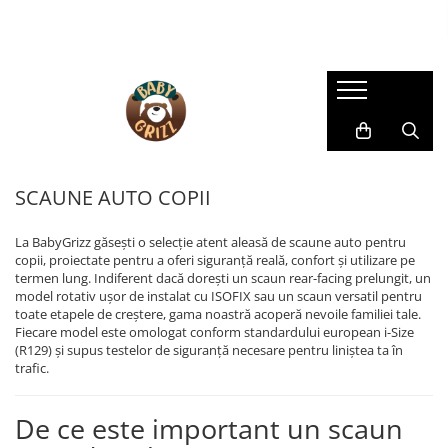
SCAUNE AUTO COPII
CARUCIOARE
CAMERA COPILULUI
HRANIRE SI DIVERSIFICARE
JUCARII & JOCURI
LA PLIMBARE
Îngrijire mamă și bebeluș
SCAUNE AUTO
CARUCIOARE 3 IN 1
MOBILIER
ROBOȚI DE BUCĂTĂRIE
Centre de activitati
Accesorii
BAIE & ESENȚIALE
SCAUNE AUTO TIP SCOICĂ
CARUCIOARE 2 IN 1
PATUTURI
ACCESORII PENTRU MASĂ
JOCURI EDUCATIVE
Biciclete
ARPIRATOARE NAZALE
SCAUNE ROTATIVE
CARUCIOARE SPORT
SISTEME DE SUPRAVEGHERE
BAVEȚICI PENTRU BEBELUȘI
Arts and Crafts
Role
Pompe de sân
SCAUNE AUTO GRUPA II/III
SCAUNE AUTO COPII
FARFURII SI BOLURI PENTRU
Figurine
CARUCIOARE GEMENI/DUBLE
BALANSOARE
SISTEME DE PURTARE COPII
Sutiene pentru alăptare
BEBELUȘI
SCAUNE AUTO TIP ÎNALȚĂTOR CU
Jocuri de Construit
ACCESORII CARUCIOARE
DECORAȚIUNI
Triciclete
SPĂTAR
LINGURIȚE ȘI FURCULIȚE
La BabyGrizz găsești o selecție atent aleasă de scaune auto pentru
Jocuri de rol
copii, proiectate pentru a oferi siguranță reală, confort și utilizare pe
SCAUNE AUTO EVOLUTIVE
LANDOURI
Trotinete
CANI SI TERMOSURI
Jocuri pentru dexteritate
termen lung. Indiferent dacă dorești un scaun rear-facing prelungit, un
SCAUNE AUTO REAR FACING
model rotativ ușor de instalat cu ISOFIX sau un scaun versatil pentru
RECIPIENTE DE STOCARE
Jucarii instrumente muzicale
PRELUNGIT
toate etapele de creștere, gama noastră acoperă nevoile familiei tale.
Masinute si Trenulete
SCAUNE DE MASĂ PENTRU
Fiecare model este omologat conform standardului european i-Size
ACCESORII SCAUNE AUTO
BEBELUȘI
(R129) și supus testelor de siguranță necesare pentru liniștea ta în
Puzzle
OGLINZI
trafic.
Salteluțe
STERILIZATOARE
PARASOLARE
JUCARII BEBELUSI
PROTECTII DE BANCHETA
De ce este important un scaun
Jucarii de dentitie
BAZE SCAUNE AUTO