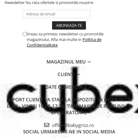
Newsletter
Nu rata ofertele si promotiile noastre
Vreau sa primesc newsletter cu promotiile
magazinului. Afla mai multe in
Politica de
Confidentialitate
MAGAZINUL MEU
CLIENTI
DATE COMERCIALE
SUPORT CLIENTI
VA STAM LA DISPOZITIE IN INTERVALUL
LUNI - VINERI 10:00-17:30. TIMP MAXIM DE RASPUNS - 1
ZI LUCRATOARE
office@babygrizz.ro
SOCIAL
URMARESTE-NE IN SOCIAL MEDIA