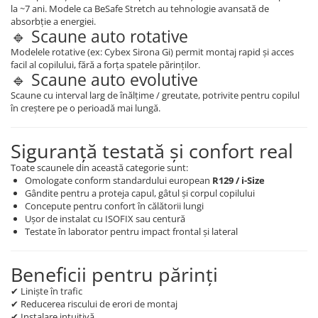
la ~7 ani. Modele ca BeSafe Stretch au tehnologie avansată de
absorbție a energiei.
🔹 Scaune auto rotative
Modelele rotative (ex: Cybex Sirona Gi) permit montaj rapid și acces
facil al copilului, fără a forța spatele părinților.
🔹 Scaune auto evolutive
Scaune cu interval larg de înălțime / greutate, potrivite pentru copilul
în creștere pe o perioadă mai lungă.
Siguranță testată și confort real
Toate scaunele din această categorie sunt:
Omologate conform standardului european
R129 / i-Size
Gândite pentru a proteja capul, gâtul și corpul copilului
Concepute pentru confort în călătorii lungi
Ușor de instalat cu ISOFIX sau centură
Testate în laborator pentru impact frontal și lateral
Beneficii pentru părinți
✔ Liniște în trafic
✔ Reducerea riscului de erori de montaj
✔ Instalare intuitivă