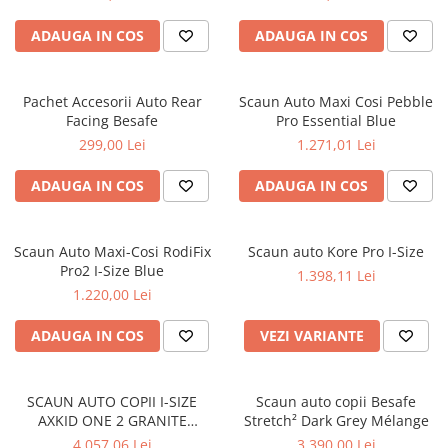
ADAUGA IN COS
ADAUGA IN COS
Pachet Accesorii Auto Rear
Scaun Auto Maxi Cosi Pebble
Facing Besafe
Pro Essential Blue
299,00 Lei
1.271,01 Lei
ADAUGA IN COS
ADAUGA IN COS
Scaun Auto Maxi-Cosi RodiFix
Scaun auto Kore Pro I-Size
Pro2 I-Size Blue
1.398,11 Lei
1.220,00 Lei
ADAUGA IN COS
VEZI VARIANTE
SCAUN AUTO COPII I-SIZE
Scaun auto copii Besafe
AXKID ONE 2 GRANITE
Stretch² Dark Grey Mélange
MELANGE
4.057,06 Lei
3.390,00 Lei