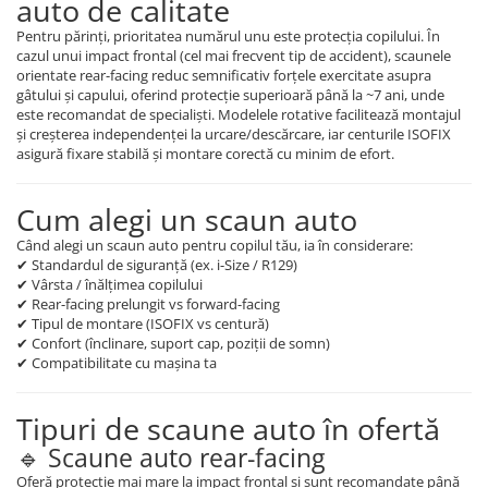
auto de calitate
Jucarii de Sortare
Consultanta Instalare
Pentru părinți, prioritatea numărul unu este protecția copilului. În
Jucarii de tras
cazul unui impact frontal (cel mai frecvent tip de accident), scaunele
Jucarii din plus
orientate rear-facing reduc semnificativ forțele exercitate asupra
gâtului și capului, oferind protecție superioară până la ~7 ani, unde
Jucarii muzicale
este recomandat de specialiști. Modelele rotative facilitează montajul
Jucarii pentru baie
și creșterea independenței la urcare/descărcare, iar centurile ISOFIX
asigură fixare stabilă și montare corectă cu minim de efort.
Jucarii Senzoriale
PAPUSI
Cum alegi un scaun auto
Când alegi un scaun auto pentru copilul tău, ia în considerare:
✔ Standardul de siguranță (ex. i-Size / R129)
✔ Vârsta / înălțimea copilului
✔ Rear-facing prelungit vs forward-facing
✔ Tipul de montare (ISOFIX vs centură)
✔ Confort (înclinare, suport cap, poziții de somn)
✔ Compatibilitate cu mașina ta
Tipuri de scaune auto în ofertă
🔹 Scaune auto rear-facing
Oferă protecție mai mare la impact frontal și sunt recomandate până