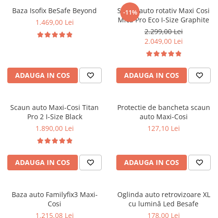
Baza Isofix BeSafe Beyond
Scaun auto rotativ Maxi Cosi
-11%
Mica Pro Eco I-Size Graphite
1.469,00 Lei
2.299,00 Lei
2.049,00 Lei
ADAUGA IN COS
ADAUGA IN COS
Scaun auto Maxi-Cosi Titan
Protectie de bancheta scaun
Pro 2 I-Size Black
auto Maxi-Cosi
1.890,00 Lei
127,10 Lei
ADAUGA IN COS
ADAUGA IN COS
Baza auto Familyfix3 Maxi-
Oglinda auto retrovizoare XL
Cosi
cu lumină Led Besafe
1.215,08 Lei
178,00 Lei