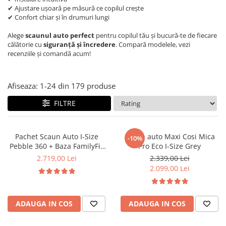
✔ Ajustare ușoară pe măsură ce copilul crește
✔ Confort chiar și în drumuri lungi
Alege
scaunul auto perfect
pentru copilul tău și bucură-te de fiecare
călătorie cu
siguranță și încredere
. Compară modelele, vezi
recenziile și comandă acum!
Afiseaza:
1-
24
din
179
produse
FILTRE
Pachet Scaun Auto I-Size
Scaun auto Maxi Cosi Mica
-10%
Pebble 360 + Baza FamilyFix
Pro Eco I-Size Grey
360 Maxi Cosi
2.719,00 Lei
2.339,00 Lei
2.099,00 Lei
ADAUGA IN COS
ADAUGA IN COS