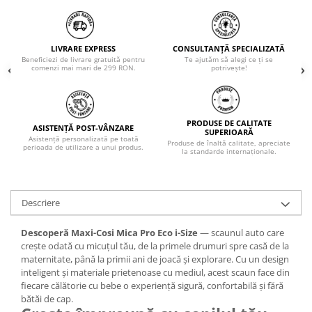
LIVRARE EXPRESS
CONSULTANȚĂ SPECIALIZATĂ
Beneficiezi de livrare gratuită pentru
Te ajutăm să alegi ce ți se
comenzi mai mari de 299 RON.
potrivește!
PRODUSE DE CALITATE
ASISTENȚĂ POST-VÂNZARE
SUPERIOARĂ
Asistență personalizată pe toată
Produse de înaltă calitate, apreciate
perioada de utilizare a unui produs.
la standarde internaționale.
Descriere
Descoperă Maxi-Cosi Mica Pro Eco i-Size
— scaunul auto care
crește odată cu micuțul tău, de la primele drumuri spre casă de la
maternitate, până la primii ani de joacă și explorare. Cu un design
inteligent și materiale prietenoase cu mediul, acest scaun face din
fiecare călătorie cu bebe o experiență sigură, confortabilă și fără
bătăi de cap.