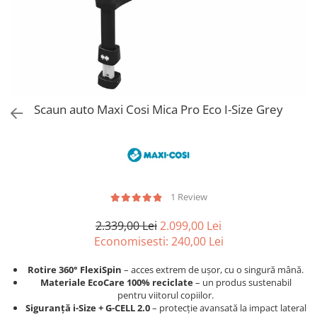
Jucarii de Sortare
Consultanta Instalare
Jucarii de tras
Jucarii din plus
Jucarii muzicale
Jucarii pentru baie
Jucarii Senzoriale
Scaun auto Maxi Cosi Mica Pro Eco I-Size Grey
PAPUSI
1 Review
2.339,00 Lei
2.099,00 Lei
Economisesti:
240,00
Lei
Rotire 360° FlexiSpin
– acces extrem de ușor, cu o singură mână.
Materiale EcoCare 100% reciclate
– un produs sustenabil
pentru viitorul copiilor.
Siguranță i-Size + G-CELL 2.0
– protecție avansată la impact lateral