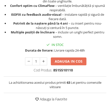
din toate unghiurile.
Confort optim cu ClimaFlow
– ventilație îmbunătățită și spumă
respirabilă.
ISOFIX cu feedback audio-vizual
– instalare rapidă și sigură de
fiecare dată.
Potrivit de la naștere până la 4 ani
– cu insert pentru nou-
născuți și centură în 5 puncte.
Multiple poziții de înclinare
– inclusiv un unghi perfect pentru
somn.
IN STOC
Durata de livrare:
Livrare rapida 24-48h
ADAUGA IN COS
Cod Produs:
8515510110
La achizitionarea acestui produs primiti
63
Lei pentru comenzile
viitoare
Adauga la Favorite