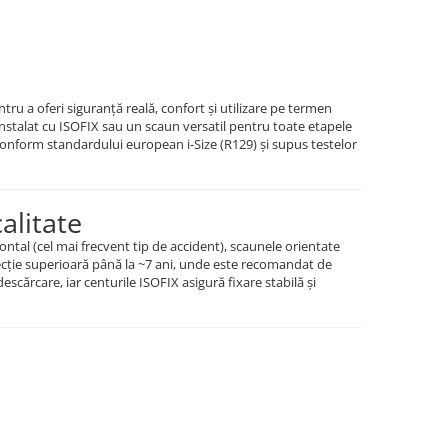
tru a oferi siguranță reală, confort și utilizare pe termen
instalat cu ISOFIX sau un scaun versatil pentru toate etapele
conform standardului european i-Size (R129) și supus testelor
alitate
ontal (cel mai frecvent tip de accident), scaunele orientate
otecție superioară până la ~7 ani, unde este recomandat de
escărcare, iar centurile ISOFIX asigură fixare stabilă și