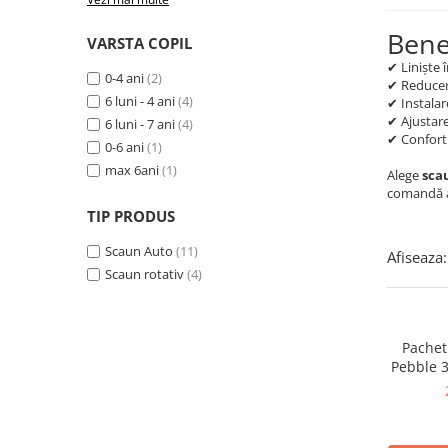
Benef
VARSTA COPIL
✔ Liniște î
0-4 ani
(2)
✔ Reducere
6 luni - 4 ani
(4)
✔ Instalar
✔ Ajustare
6 luni - 7 ani
(4)
✔ Confort 
0-6 ani
(1)
max 6ani
(1)
Alege
sca
comandă 
TIP PRODUS
Scaun Auto
(11)
Afiseaza:
Scaun rotativ
(4)
Pachet
Pebble 3
3