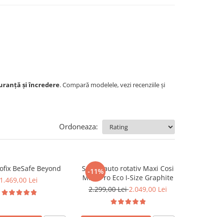
uranță și încredere
. Compară modelele, vezi recenziile și
Ordoneaza:
sofix BeSafe Beyond
Scaun auto rotativ Maxi Cosi
-11%
Mica Pro Eco I-Size Graphite
1.469,00 Lei
2.299,00 Lei
2.049,00 Lei