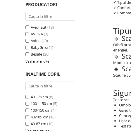
✔ Tipul d
PRODUCATORI
✔ Confort 
✔ Compati
Avionaut
(18)
Tipu
AVOVA
(3)
🔹 Sc
AxKid
(19)
Oferă prot
BabyGrizz
(1)
energiei.
Besafe
(26)
🔹 Sc
Vezi mai multe
Modelele ro
🔹 Sc
INALTIME COPIL
Scaune cu 
Sigur
40 - 76 cm
(8)
Toate scau
100 - 150 cm
(5)
Omolog
100-150 cm
(4)
Gândite
Concep
40-105 cm
(10)
Ușor d
40-87 cm
(10)
Testate
Vezi mai multe