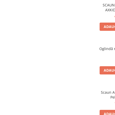
SCAUN 
AXKI
ADAUG
Oglindă retr
ADAUG
Scaun Au
Pe
ADAUG