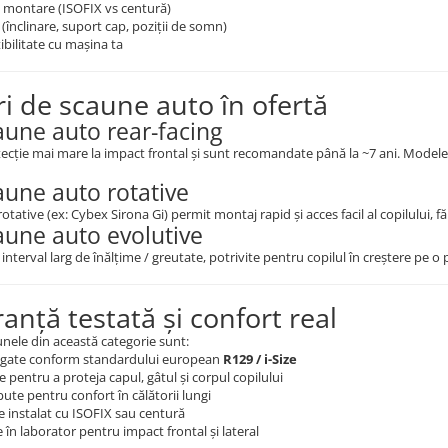
e montare (ISOFIX vs centură)
(înclinare, suport cap, poziții de somn)
bilitate cu mașina ta
ri de scaune auto în ofertă
aune auto rear-facing
ecție mai mare la impact frontal și sunt recomandate până la ~7 ani. Modele
aune auto rotative
tative (ex: Cybex Sirona Gi) permit montaj rapid și acces facil al copilului, făr
aune auto evolutive
interval larg de înălțime / greutate, potrivite pentru copilul în creștere pe o
anță testată și confort real
nele din această categorie sunt:
ate conform standardului european
R129 / i-Size
 pentru a proteja capul, gâtul și corpul copilului
ute pentru confort în călătorii lungi
e instalat cu ISOFIX sau centură
 în laborator pentru impact frontal și lateral