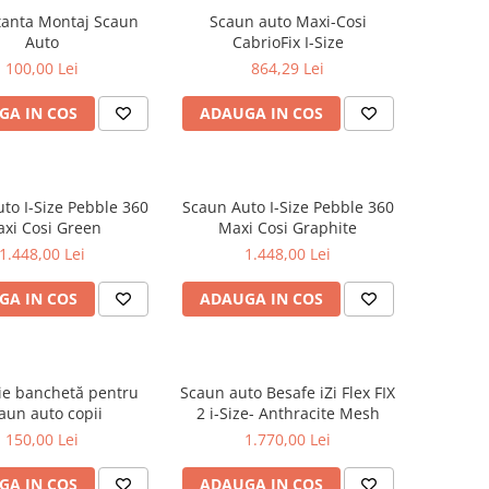
tanta Montaj Scaun
Scaun auto Maxi-Cosi
Auto
CabrioFix I-Size
100,00 Lei
864,29 Lei
GA IN COS
ADAUGA IN COS
to I-Size Pebble 360
Scaun Auto I-Size Pebble 360
xi Cosi Green
Maxi Cosi Graphite
1.448,00 Lei
1.448,00 Lei
GA IN COS
ADAUGA IN COS
ie banchetă pentru
Scaun auto Besafe iZi Flex FIX
aun auto copii
2 i-Size- Anthracite Mesh
150,00 Lei
1.770,00 Lei
GA IN COS
ADAUGA IN COS