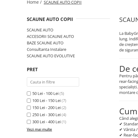
Home /
SCAUNE AUTO COPII
Jucarii de Sortare
Consultanta Instalare
Jucarii de tras
SCAUN
SCAUNE AUTO COPII
Jucarii din plus
Jucarii muzicale
SCAUNE AUTO
La BabyGri
Jucarii pentru baie
ACCESORII SCAUNE AUTO
lung. Indi
BAZE SCAUNE AUTO
Jucarii Senzoriale
de creșter
Consultanta Instalare
de siguran
PAPUSI
SCAUNE AUTO EVOLUTIVE
De c
PRET
Pentru păr
rear-facin
specialișt
montare c
50 Lei - 100 Lei
(5)
100 Lei - 150 Lei
(7)
150 Lei - 200 Lei
(2)
Cum 
250 Lei - 300 Lei
(4)
Când alegi
300 Lei - 400 Lei
(1)
✔ Standard
Vezi mai multe
✔ Vârsta /
✔ Rear-fac