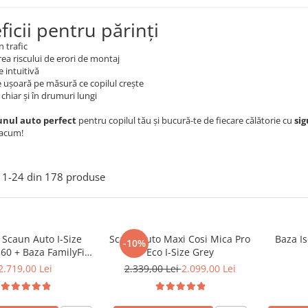
icii pentru părinți
n trafic
a riscului de erori de montaj
e intuitivă
 ușoară pe măsură ce copilul crește
chiar și în drumuri lungi
unul auto perfect
pentru copilul tău și bucură-te de fiecare călătorie cu
sig
acum!
1-
24
din
178
produse
 Scaun Auto I-Size
Scaun auto Maxi Cosi Mica Pro
Baza I
-10%
60 + Baza FamilyFix
Eco I-Size Grey
60 Maxi Cosi
2.719,00 Lei
2.339,00 Lei
2.099,00 Lei