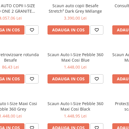
AUTO COPII I-SIZE
Scaun auto copii Besafe
Consul
D ONE 2 GRANITE
Stretch² Dark Grey Mélange
MELANGE
4.057,06 Lei
3.390,00 Lei
A IN COS
ADAUGA IN COS
ADAU
ovizoare rotunda
Scaun Auto I-Size Pebble 360
Scaun Au
Besafe
Maxi Cosi Blue
Ma
86,43 Lei
1.448,00 Lei
A IN COS
ADAUGA IN COS
ADAU
to I-Size Maxi Cosi
Scaun Auto I-Size Pebble 360
Protecț
bble 360 Grey
Maxi Cosi Black
sc
1.448,00 Lei
1.448,95 Lei
A IN COS
ADAUGA IN COS
ADAU