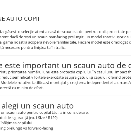
E AUTO COPII
zz găsești o selecție atent aleasă de scaune auto pentru copii, proiectate pen
ferent dacă dorești un scaun rear-facing prelungit, un model rotativ ușor de 
e, gama noastră acoperă nevoile familiei tale. Fiecare model este omologat 
ță necesare pentru liniștea ta în trafic.
e este important un scaun auto de c
inți, prioritatea numărul unu este protecția copilului. În cazul unui impact fr
g reduc semnificativ forțele exercitate asupra gâtului și capului, oferind pr
i. Modelele rotative facilitează montajul și creșterea independenței la urcare/d
orectă cu minim de efort.
alegi un scaun auto
 un scaun auto pentru copilul tău, ia în considerare:
ul de siguranță (ex. i-Size / R129)
 înălțimea copilului
ing prelungit vs forward-facing