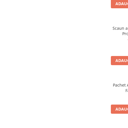
ADAUG
Scaun a
Pro
ADAUG
Pachet 
F
ADAUG