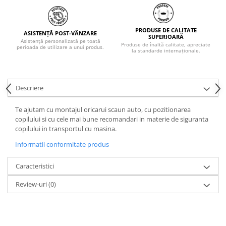
PRODUSE DE CALITATE
ASISTENȚĂ POST-VÂNZARE
SUPERIOARĂ
Asistență personalizată pe toată
Produse de înaltă calitate, apreciate
perioada de utilizare a unui produs.
la standarde internaționale.
Descriere
Te ajutam cu montajul oricarui scaun auto, cu pozitionarea
copilului si cu cele mai bune recomandari in materie de siguranta
copilului in transportul cu masina.
Informatii conformitate produs
Caracteristici
Review-uri
(0)