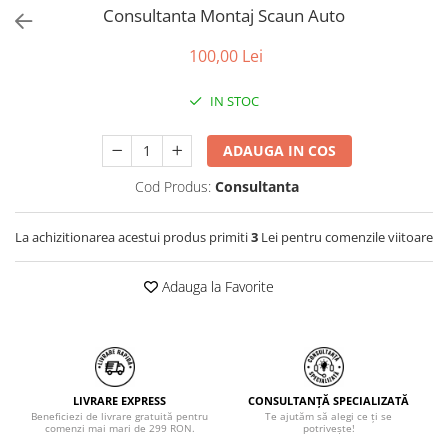
Jucarii de Sortare
Consultanta Montaj Scaun Auto
Consultanta Instalare
Jucarii de tras
100,00 Lei
Jucarii din plus
Jucarii muzicale
IN STOC
Jucarii pentru baie
Jucarii Senzoriale
ADAUGA IN COS
PAPUSI
Cod Produs:
Consultanta
La achizitionarea acestui produs primiti
3
Lei pentru comenzile viitoare
Adauga la Favorite
LIVRARE EXPRESS
CONSULTANȚĂ SPECIALIZATĂ
Beneficiezi de livrare gratuită pentru
Te ajutăm să alegi ce ți se
comenzi mai mari de 299 RON.
potrivește!