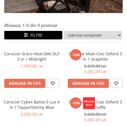
Jucarii de Sortare
Consultanta Instalare
Jucarii de tras
Jucarii din plus
Afiseaza:
1-
9
din
9
produse
Jucarii muzicale
Jucarii pentru baie
FILTRE
Jucarii Senzoriale
PAPUSI
Carucior Graco Near2Me DLX
Carucior Maxi-Cosi Oxford 3
-10%
3 in 1 Midnight
in 1 Graphite
1.999,00 Lei
5.633,00 Lei
5.082,00 Lei
ADAUGA IN COS
ADAUGA IN COS
Carucior Cybex Balios S Lux 4
Carucior Maxi-Cosi Oxford 3
-10%
in 1 Taupe/Stormy Blue
in 1 Truffle
6.800,00 Lei
5.633,00 Lei
5.082,00 Lei