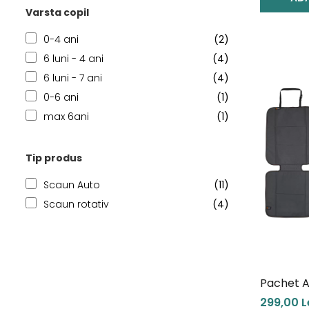
Varsta copil
0-4 ani
(2)
6 luni - 4 ani
(4)
6 luni - 7 ani
(4)
0-6 ani
(1)
max 6ani
(1)
Tip produs
Scaun Auto
(11)
Scaun rotativ
(4)
Pachet A
Rear Fac
299,00 L