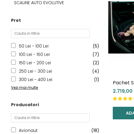
SCAUNE AUTO EVOLUTIVE
Pret
50 Lei - 100 Lei
(5)
100 Lei - 150 Lei
(7)
150 Lei - 200 Lei
(2)
250 Lei - 300 Lei
(4)
300 Lei - 400 Lei
(1)
Pachet S
Vezi mai multe
Pebble 3
2.719,00 
FamilyFix
Producatori
ADA
Avionaut
(18)