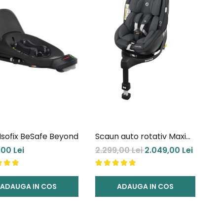
Isofix BeSafe Beyond
Scaun auto rotativ Maxi
Cosi Mica Pro Eco I-Size
,00 Lei
2.299,00 Lei
2.049,00 Lei
Graphite
ADAUGA IN COS
ADAUGA IN COS