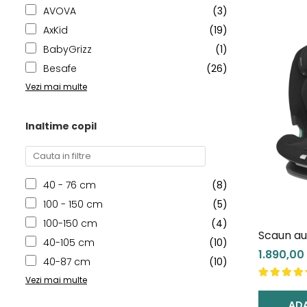
AVOVA
(3)
AxKid
(19)
BabyGrizz
(1)
Besafe
(26)
Vezi mai multe
Inaltime copil
40 - 76 cm
(8)
100 - 150 cm
(5)
100-150 cm
(4)
Scaun au
40-105 cm
(10)
Titan Pro
1.890,00 
40-87 cm
(10)
Vezi mai multe
ADA