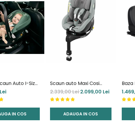
caun Auto I-Size
Scaun auto Maxi Cosi
Baza 
60 + Baza
Mica Pro Eco I-Size Grey
Lei
2.339,00 Lei
2.099,00 Lei
1.469
 360 Maxi Cosi
UGA IN COS
ADAUGA IN COS