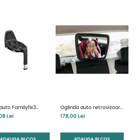
auto Familyfix3
Oglinda auto retrovizoare
Cosi
XL cu lumină Led Besafe
08 Lei
178,00 Lei
ADAUGA IN COS
ADAUGA IN COS