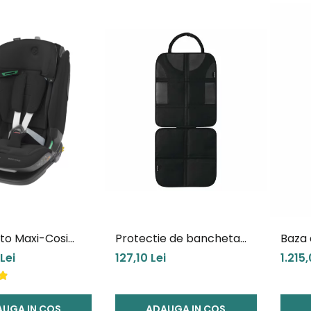
to Maxi-Cosi
Protectie de bancheta
Baza 
 2 I-Size Black
scaun auto Maxi-Cosi
Maxi-
Lei
127,10 Lei
1.215,
UGA IN COS
ADAUGA IN COS