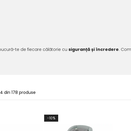
 bucură-te de fiecare călătorie cu
siguranță și încredere
. Com
24
din
178
produse
-10%