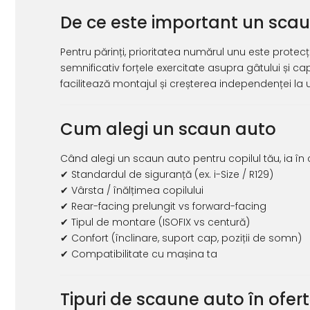
Jucarii de Sortare
De ce este important un scau
Consultanta Instalare
Jucarii de tras
Jucarii din plus
Pentru părinți, prioritatea numărul unu este protecț
Jucarii muzicale
semnificativ forțele exercitate asupra gâtului și c
Jucarii pentru baie
facilitează montajul și creșterea independenței la 
Jucarii Senzoriale
PAPUSI
Cum alegi un scaun auto
Când alegi un scaun auto pentru copilul tău, ia în
✔ Standardul de siguranță (ex. i-Size / R129)
✔ Vârsta / înălțimea copilului
✔ Rear-facing prelungit vs forward-facing
✔ Tipul de montare (ISOFIX vs centură)
✔ Confort (înclinare, suport cap, poziții de somn)
✔ Compatibilitate cu mașina ta
Tipuri de scaune auto în ofer