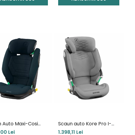
 Auto Maxi-Cosi
Scaun auto Kore Pro I-
x Pro2 I-Size Blue
Size
,00 Lei
1.398,11 Lei