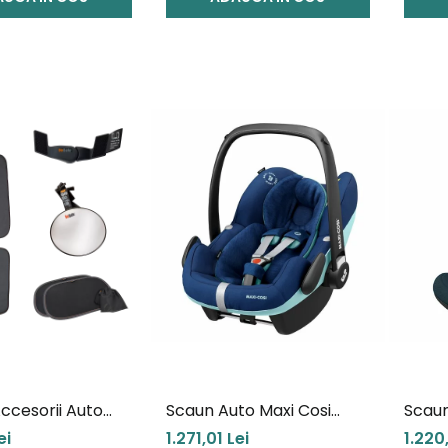
ccesorii Auto
Scaun Auto Maxi Cosi
Scaun
ing Besafe
Pebble Pro Essential Blue
RodiFi
ei
1.271,01 Lei
1.220