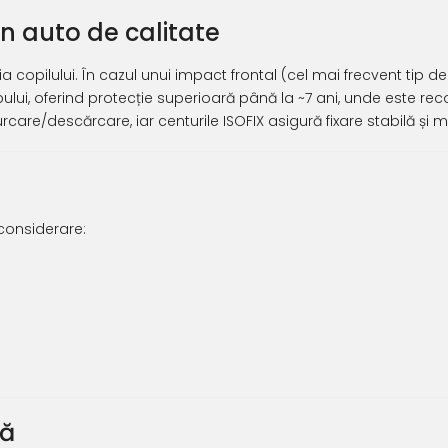
n auto de calitate
ia copilului. În cazul unui impact frontal (cel mai frecvent tip 
apului, oferind protecție superioară până la ~7 ani, unde este re
urcare/descărcare, iar centurile ISOFIX asigură fixare stabilă și
 considerare:
tă