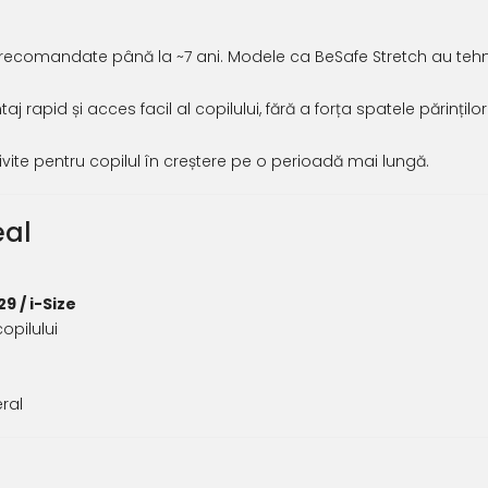
t recomandate până la ~7 ani. Modele ca BeSafe Stretch au teh
 rapid și acces facil al copilului, fără a forța spatele părinților
ivite pentru copilul în creștere pe o perioadă mai lungă.
eal
29 / i-Size
opilului
eral