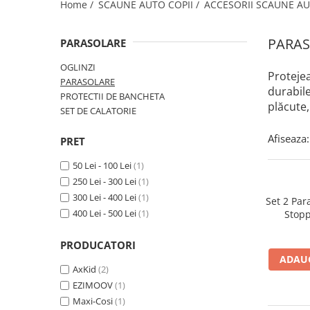
Home /
SCAUNE AUTO COPII /
ACCESORII SCAUNE AU
Jucarii de Sortare
Consultanta Instalare
Jucarii de tras
PARA
PARASOLARE
Jucarii din plus
Jucarii muzicale
OGLINZI
Proteje
Jucarii pentru baie
PARASOLARE
durabil
PROTECTII DE BANCHETA
Jucarii Senzoriale
plăcute, 
SET DE CALATORIE
PAPUSI
Afiseaza:
PRET
50 Lei - 100 Lei
(1)
250 Lei - 300 Lei
(1)
300 Lei - 400 Lei
(1)
Set 2 Par
400 Lei - 500 Lei
(1)
Stopp
PRODUCATORI
ADAUG
AxKid
(2)
EZIMOOV
(1)
Maxi-Cosi
(1)