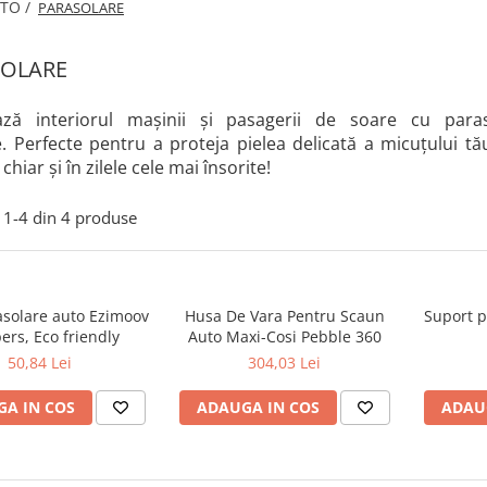
TO /
PARASOLARE
SOLARE
ază interiorul mașinii și pasagerii de soare cu para
e. Perfecte pentru a proteja pielea delicată a micuțului tă
chiar și în zilele cele mai însorite!
1-
4
din
4
produse
asolare auto Ezimoov
Husa De Vara Pentru Scaun
Suport p
ers, Eco friendly
Auto Maxi-Cosi Pebble 360
50,84 Lei
304,03 Lei
A IN COS
ADAUGA IN COS
ADAU