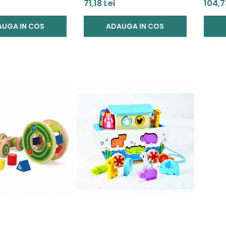
e de la ferma
- Alfabet
de act
71,18 Lei
104,7
potri
UGA IN COS
ADAUGA IN COS