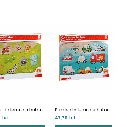
e din lemn cu butoni
Puzzle din lemn cu butoni
male din Jungla
- Autovehicule de
 Lei
47,79 Lei
interventie