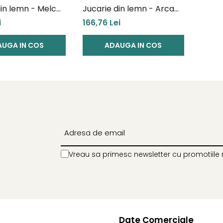
din lemn - Melc
Jucarie din lemn - Arca
i sortator de
lui Noe de tras si sortator
i
166,76 Lei
de forme
UGA IN COS
ADAUGA IN COS
Vreau sa primesc newsletter cu promotiile 
Date Comerciale