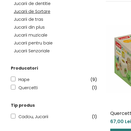
Jucarii de dentitie
Jucarii de Sortare
Consultanta Instalare
Jucarii de tras
Jucarii de Sortare
Jucarii din plus
Jucarii de tras
Jucarii muzicale
Jucarii din plus
Jucarii pentru baie
Jucarii muzicale
Jucarii Senzoriale
Jucarii pentru baie
PAPUSI
Jucarii Senzoriale
Producatori
Hape
(9)
Quercetti
(1)
Tip produs
Quercett
Cadou, Jucarii
(1)
67,00 Le