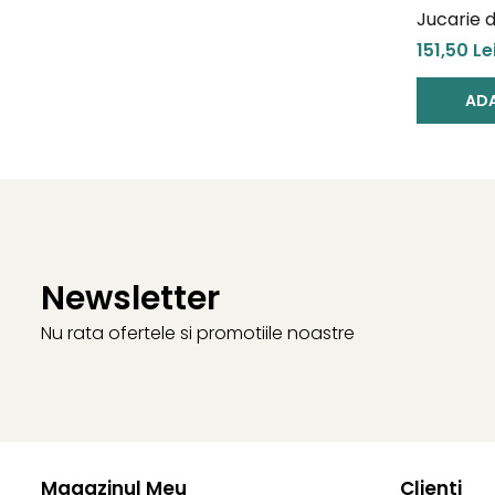
Jucarie 
de tras s
151,50 Le
forme
ADA
Newsletter
Nu rata ofertele si promotiile noastre
Magazinul Meu
Clienti