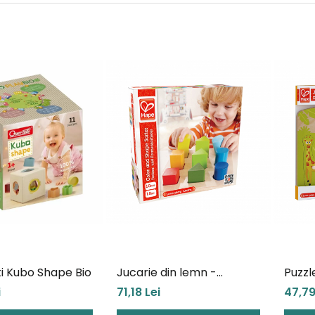
i Kubo Shape Bio
Jucarie din lemn -
Puzzl
Sortator forme si culori
- Ani
i
71,18 Lei
47,79