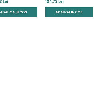
ivitati sorteaza si
creativ cu forme
3 Lei
104,73 Lei
veste
ADAUGA IN COS
ADAUGA IN COS