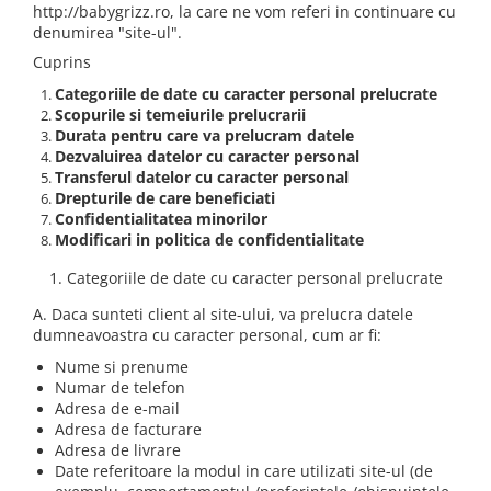
http://babygrizz.ro, la care ne vom referi in continuare cu
Jucarii de Sortare
Consultanta Instalare
denumirea "site-ul".
Jucarii de tras
Cuprins
Jucarii din plus
Categoriile de date cu caracter personal prelucrate
Jucarii muzicale
Scopurile si temeiurile prelucrarii
Jucarii pentru baie
Durata pentru care va prelucram datele
Jucarii Senzoriale
Dezvaluirea datelor cu caracter personal
Transferul datelor cu caracter personal
PAPUSI
Drepturile de care beneficiati
Confidentialitatea minorilor
Modificari in politica de confidentialitate
1. Categoriile de date cu caracter personal prelucrate
A. Daca sunteti client al site-ului, va prelucra datele
dumneavoastra cu caracter personal, cum ar fi:
Nume si prenume
Numar de telefon
Adresa de e-mail
Adresa de facturare
Adresa de livrare
Date referitoare la modul in care utilizati site-ul (de