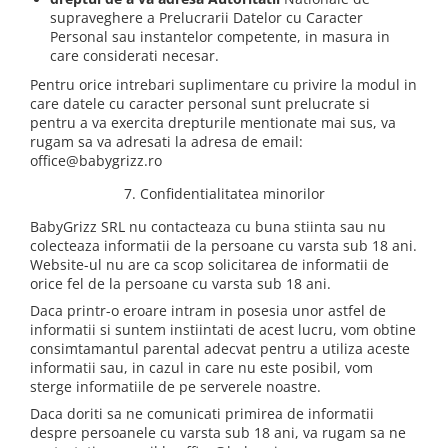
supraveghere a Prelucrarii Datelor cu Caracter
Personal sau instantelor competente, in masura in
care considerati necesar.
Pentru orice intrebari suplimentare cu privire la modul in
care datele cu caracter personal sunt prelucrate si
pentru a va exercita drepturile mentionate mai sus, va
rugam sa va adresati la adresa de email:
office@babygrizz.ro
7. Confidentialitatea minorilor
BabyGrizz SRL nu contacteaza cu buna stiinta sau nu
colecteaza informatii de la persoane cu varsta sub 18 ani.
Website-ul nu are ca scop solicitarea de informatii de
orice fel de la persoane cu varsta sub 18 ani.
Daca printr-o eroare intram in posesia unor astfel de
informatii si suntem instiintati de acest lucru, vom obtine
consimtamantul parental adecvat pentru a utiliza aceste
informatii sau, in cazul in care nu este posibil, vom
sterge informatiile de pe serverele noastre.
Daca doriti sa ne comunicati primirea de informatii
despre persoanele cu varsta sub 18 ani, va rugam sa ne