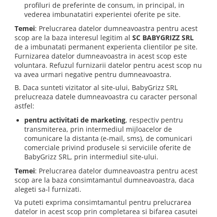
profiluri de preferinte de consum, in principal, in
vederea imbunatatiri experientei oferite pe site.
Temei
: Prelucrarea datelor dumneavoastra pentru acest
scop are la baza interesul legitim al
SC BABYGRIZZ SRL
de a imbunatati permanent experienta clientilor pe site.
Furnizarea datelor dumneavoastra in acest scop este
voluntara. Refuzul furnizarii datelor pentru acest scop nu
va avea urmari negative pentru dumneavoastra.
B. Daca sunteti vizitator al site-ului, BabyGrizz SRL
prelucreaza datele dumneavoastra cu caracter personal
astfel:
pentru activitati de marketing
, respectiv pentru
transmiterea, prin intermediul mijloacelor de
comunicare la distanta (e-mail, sms), de comunicari
comerciale privind produsele si serviciile oferite de
BabyGrizz SRL, prin intermediul site-ului.
Temei
: Prelucrarea datelor dumneavoastra pentru acest
scop are la baza consimtamantul dumneavoastra, daca
alegeti sa-l furnizati.
Va puteti exprima consimtamantul pentru prelucrarea
datelor in acest scop prin completarea si bifarea casutei