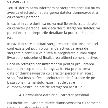
de acest gen.
Totusi, dorim sa va informam ca stergerea contului nu va
avea ca efect automat stergerea datelor dumneavoastra
cu caracter personal.
In cazul in care doriti sa nu va mai fie prelucrate datele
cu caracter personal sau daca doriti stergerea datelor, va
puteti exercita drepturile detaliate la punctul 6 de mai
jos.
In cazul in care solicitati stergerea contului, insa pe acel
cont exista cel putin o comanda activa, cererea de
stergere a contului va putea fi inregistrata numai dupa
livrarea produselor si finalizarea ultimei comenzi active.
Daca va retrageti consimtamantul pentru prelucrarea
datelor in scop de marketing, va inceta prelucrarea
datelor dumneavoastra cu caracter personal in acest
scop, fara insa a afecta prelucrarile desfasurate de pe
baza consimtamantului exprimat de catre
dumneavoastra inainte de retragerea acestuia.
4. Dezvaluirea datelor cu caracter personal
Nu inchiriem / vindem datele dumneavoastra cu caracter
personal catre terte parti.