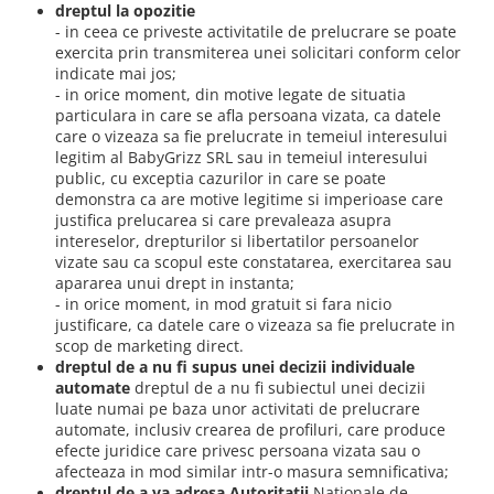
dreptul la opozitie
- in ceea ce priveste activitatile de prelucrare se poate
exercita prin transmiterea unei solicitari conform celor
indicate mai jos;
- in orice moment, din motive legate de situatia
particulara in care se afla persoana vizata, ca datele
care o vizeaza sa fie prelucrate in temeiul interesului
legitim al BabyGrizz SRL sau in temeiul interesului
public, cu exceptia cazurilor in care se poate
demonstra ca are motive legitime si imperioase care
justifica prelucarea si care prevaleaza asupra
intereselor, drepturilor si libertatilor persoanelor
vizate sau ca scopul este constatarea, exercitarea sau
apararea unui drept in instanta;
- in orice moment, in mod gratuit si fara nicio
justificare, ca datele care o vizeaza sa fie prelucrate in
scop de marketing direct.
dreptul de a nu fi supus unei decizii individuale
automate
dreptul de a nu fi subiectul unei decizii
luate numai pe baza unor activitati de prelucrare
automate, inclusiv crearea de profiluri, care produce
efecte juridice care privesc persoana vizata sau o
afecteaza in mod similar intr-o masura semnificativa;
dreptul de a va adresa Autoritatii
Nationale de