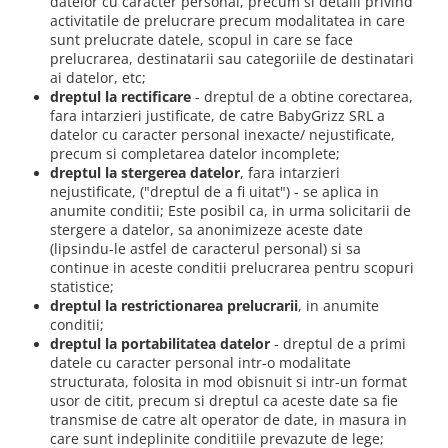
datelor cu caracter personal, precum si detalii privind
activitatile de prelucrare precum modalitatea in care
sunt prelucrate datele, scopul in care se face
prelucrarea, destinatarii sau categoriile de destinatari
ai datelor, etc;
dreptul la rectificare
- dreptul de a obtine corectarea,
fara intarzieri justificate, de catre BabyGrizz SRL a
datelor cu caracter personal inexacte/ nejustificate,
precum si completarea datelor incomplete;
dreptul la stergerea datelor
, fara intarzieri
nejustificate, ("dreptul de a fi uitat") - se aplica in
anumite conditii; Este posibil ca, in urma solicitarii de
stergere a datelor, sa anonimizeze aceste date
(lipsindu-le astfel de caracterul personal) si sa
continue in aceste conditii prelucrarea pentru scopuri
statistice;
dreptul la restrictionarea prelucrarii
, in anumite
conditii;
dreptul la portabilitatea datelor
- dreptul de a primi
datele cu caracter personal intr-o modalitate
structurata, folosita in mod obisnuit si intr-un format
usor de citit, precum si dreptul ca aceste date sa fie
transmise de catre alt operator de date, in masura in
care sunt indeplinite conditiile prevazute de lege;