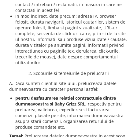
contact / intrebari / reclamatii, in masura in care ne
contactati in acest fel
In mod indirect, date precum: adresa IP, browser
folosit, durata navigarii, istoricul cautarilor, sistem de
operare folosit, limba si pagini vizualizate, URL-uri
complete, secventa de click-uri catre, prin si de la site-
ul nostru, informatii sau produse vizualizate / cautate,
durata vizitelor pe anumite pagini, informatii privind
interactiunea cu paginile (ex. derularea, click-urile,
trecerile de mouse), date despre comportamentul
utilizatorilor.
2. Scopurile si temeiurile de prelucrarii
A. Daca sunteti client al site-ului, prelucreaza datele
dumneavoastra cu caracter personal astfel:
pentru desfasurarea relatiei contractuale dintre
dumneavoastra si Baby Grizz SRL
, respectiv pentru
preluarea, validarea, expedierea si facturarea
comenzii plasate pe site, informarea dumneavoastra
asupra starii comenzii, organizarea returului de
produse comandate etc.
Temei:
Prelucrarea datelor dumneavoastra in acest scop