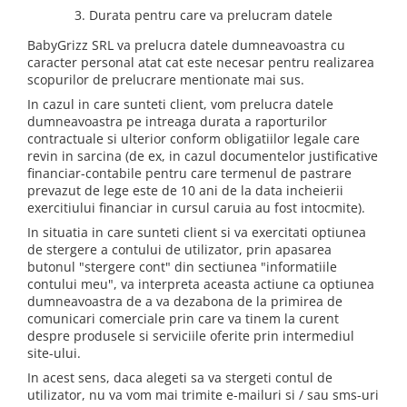
3. Durata pentru care va prelucram datele
BabyGrizz SRL va prelucra datele dumneavoastra cu
caracter personal atat cat este necesar pentru realizarea
scopurilor de prelucrare mentionate mai sus.
In cazul in care sunteti client, vom prelucra datele
dumneavoastra pe intreaga durata a raporturilor
contractuale si ulterior conform obligatiilor legale care
revin in sarcina (de ex, in cazul documentelor justificative
financiar-contabile pentru care termenul de pastrare
prevazut de lege este de 10 ani de la data incheierii
exercitiului financiar in cursul caruia au fost intocmite).
In situatia in care sunteti client si va exercitati optiunea
de stergere a contului de utilizator, prin apasarea
butonul "stergere cont" din sectiunea "informatiile
contului meu", va interpreta aceasta actiune ca optiunea
dumneavoastra de a va dezabona de la primirea de
comunicari comerciale prin care va tinem la curent
despre produsele si serviciile oferite prin intermediul
site-ului.
In acest sens, daca alegeti sa va stergeti contul de
utilizator, nu va vom mai trimite e-mailuri si / sau sms-uri