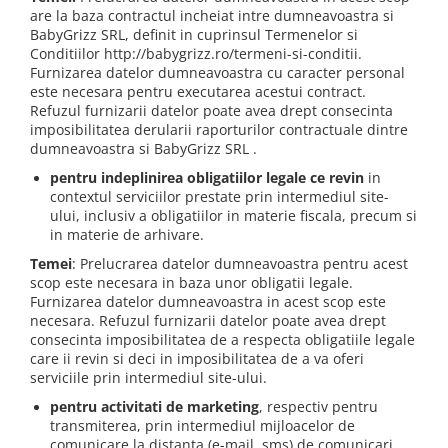
are la baza contractul incheiat intre dumneavoastra si
BabyGrizz SRL, definit in cuprinsul Termenelor si
Conditiilor http://babygrizz.ro/termeni-si-conditii.
Furnizarea datelor dumneavoastra cu caracter personal
este necesara pentru executarea acestui contract.
Refuzul furnizarii datelor poate avea drept consecinta
imposibilitatea derularii raporturilor contractuale dintre
dumneavoastra si BabyGrizz SRL .
pentru indeplinirea obligatiilor legale ce revin
in
contextul serviciilor prestate prin intermediul site-
ului, inclusiv a obligatiilor in materie fiscala, precum si
in materie de arhivare.
Temei
: Prelucrarea datelor dumneavoastra pentru acest
scop este necesara in baza unor obligatii legale.
Furnizarea datelor dumneavoastra in acest scop este
necesara. Refuzul furnizarii datelor poate avea drept
consecinta imposibilitatea de a respecta obligatiile legale
care ii revin si deci in imposibilitatea de a va oferi
serviciile prin intermediul site-ului.
pentru activitati de marketing
, respectiv pentru
transmiterea, prin intermediul mijloacelor de
comunicare la distanta (e-mail, sms) de comunicari