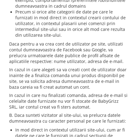
exemplu, comportamentul /preferintele /obisnuintele
dumneavoastra in cadrul domains
Precum si orice alte categorii de date pe care le
furnizati in mod direct in contextul crearii contului de
utilizator, in contextul plasarii unei comenzi prin
intermediul site-ului sau in orice alt mod care rezulta
din utilizarea site-ului.
Daca pentru a va crea cont de utilizator pe site, utilizati
contul dumneavoastra de Facebook sau Google, va
prelucra urmatoarele date publice de profil afisate de
aplicatiile respective: nume utilizator, adresa de e-mail.
In cazul in care alegeti sa va creati cont de utilizator doar
inainte de a finaliza comanda unui produs disponibil pe
site, se va solicita adresa dumneavoastra de e-mail in
baza careia va fi creat automat un cont.
In cazul in care nu finalizati comanda, adresa de e-mail si
celelalte date furnizate nu vor fi stocate de BabyGrizz
SRL, iar contul creat va fi sters automat.
B. Daca sunteti vizitator al site-ului, va prelucra datele
dumneavoastra cu caracter personal pe care le furnizati:
In mod direct in contextul utilizarii site-ului, cum ar fi
datele pe care le furnizati in cadrul sectiunii de