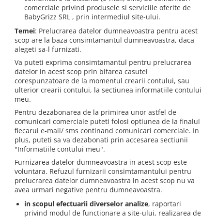
comerciale privind produsele si serviciile oferite de
BabyGrizz SRL , prin intermediul site-ului.
Temei
: Prelucrarea datelor dumneavoastra pentru acest
scop are la baza consimtamantul dumneavoastra, daca
alegeti sa-l furnizati.
Va puteti exprima consimtamantul pentru prelucrarea
datelor in acest scop prin bifarea casutei
corespunzatoare de la momentul crearii contului, sau
ulterior crearii contului, la sectiunea informatiile contului
meu.
Pentru dezabonarea de la primirea unor astfel de
comunicari comerciale puteti folosi optiunea de la finalul
fiecarui e-mail/ sms continand comunicari comerciale. In
plus, puteti sa va dezabonati prin accesarea sectiunii
"Informatiile contului meu".
Furnizarea datelor dumneavoastra in acest scop este
voluntara. Refuzul furnizarii consimtamantului pentru
prelucrarea datelor dumneavoastra in acest scop nu va
avea urmari negative pentru dumneavoastra.
in scopul efectuarii diverselor analize
, raportari
privind modul de functionare a site-ului, realizarea de