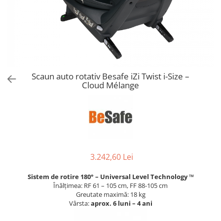
Jucarii de Sortare
Consultanta Instalare
Jucarii de tras
Jucarii din plus
Jucarii muzicale
Jucarii pentru baie
Jucarii Senzoriale
Scaun auto rotativ Besafe iZi Twist i-Size –
PAPUSI
Cloud Mélange
3.242,60 Lei
Sistem de rotire 180° – Universal Level Technology ™
Înălțimea: RF 61 – 105 cm, FF 88-105 cm
Greutate maximă: 18 kg
Vârsta:
aprox. 6 luni – 4 ani