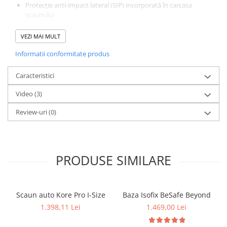
Protecție anti-impact lateral (SIP) incorporată în carcasa
scaunului
Protecție suplimentară împotriva impactului lateral SIP + cu o
VEZI MAI MULT
formă personalizată
Informatii conformitate produs
Tetieră protectoare prin inovația Dynamic Force Absorber ™
Caracteristici
A trecut cel mai dur test de impact din lume:
Testul Plus
Video
(3)
Aprobat de cel mai recent regulament:
R129 – i-Size
Review-uri
(0)
Permite copiilor să călătorească în siguranță maximă până la
vârsta de aprox. 4 ani
PRODUSE SIMILARE
Scaun auto Kore Pro I-Size
Baza Isofix BeSafe Beyond
1.398,11 Lei
1.469,00 Lei
Funcționalitate de ultimă generație pentru utilizare zilnică