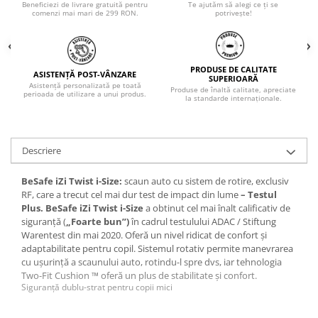
Beneficiezi de livrare gratuită pentru
Te ajutăm să alegi ce ți se
comenzi mai mari de 299 RON.
potrivește!
PRODUSE DE CALITATE
ASISTENȚĂ POST-VÂNZARE
SUPERIOARĂ
Asistență personalizată pe toată
Produse de înaltă calitate, apreciate
perioada de utilizare a unui produs.
la standarde internaționale.
Descriere
BeSafe iZi Twist i-Size
:
scaun auto cu sistem de rotire, exclusiv
RF, care a trecut cel mai dur test de impact din lume
– Testul
Plus.
BeSafe iZi Twist i-Size
a obtinut cel mai înalt calificativ de
siguranță (
„Foarte bun”)
în cadrul testulului ADAC / Stiftung
Warentest din mai 2020. Oferă un nivel ridicat de confort și
adaptabilitate pentru copil. Sistemul rotativ permite manevrarea
cu ușurință a scaunului auto, rotindu-l spre dvs, iar tehnologia
Two-Fit Cushion ™ oferă un plus de stabilitate și confort.
Siguranță dublu-strat pentru copii mici