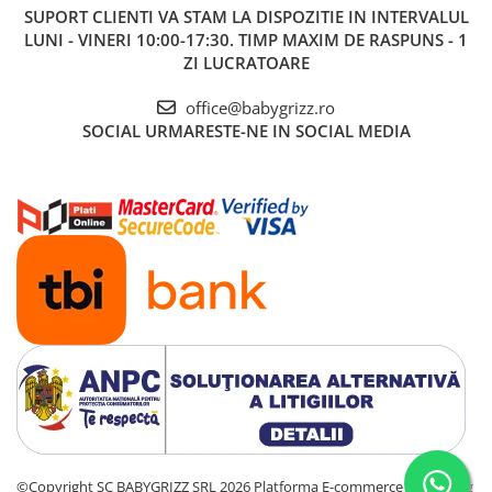
SUPORT CLIENTI
Materiale de înaltă calitate
VA STAM LA DISPOZITIE IN INTERVALUL
LUNI - VINERI 10:00-17:30. TIMP MAXIM DE RASPUNS - 1
Cushions Two-Fit ™ pentru confort adaptabil la fiecare copil
ZI LUCRATOARE
Confort excepțional cu 4 poziții de înclinare
office@babygrizz.ro
SOCIAL
URMARESTE-NE IN SOCIAL MEDIA
Tetieră reglabilă în 6 trepte
Acces optim de aer prin sistemul de ventilație din spatele
scaunului auto
Technologia Universal Level
™ –
Poziție optimă în
orice mașină
©Copyright SC BABYGRIZZ SRL 2026
Platforma E-commerce by Gomag