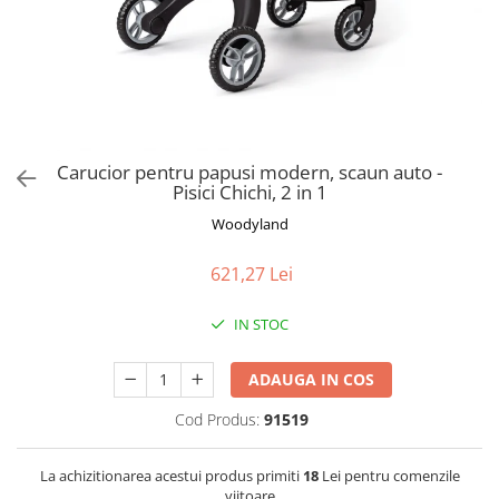
Jucarii de Sortare
Consultanta Instalare
Jucarii de tras
Jucarii din plus
Jucarii muzicale
Jucarii pentru baie
Jucarii Senzoriale
Carucior pentru papusi modern, scaun auto -
PAPUSI
Pisici Chichi, 2 in 1
Woodyland
621,27 Lei
IN STOC
ADAUGA IN COS
Cod Produs:
91519
La achizitionarea acestui produs primiti
18
Lei pentru comenzile
viitoare