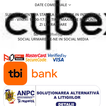
DATE COMERCIALE
SUPORT CLIENTI
VA STAM LA DISPOZITIE IN INTERVALUL
LUNI - VINERI 10:00-17:30. TIMP MAXIM DE RASPUNS - 1
ZI LUCRATOARE
office@babygrizz.ro
SOCIAL
URMARESTE-NE IN SOCIAL MEDIA