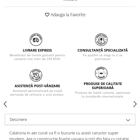
Adauga la Favorite
LIVRARE EXPRESS
CONSULTANȚĂ SPECIALIZATĂ
Beneficiezi de livrare gratuită pentru
Te ajutăm să alegi ce ți se
comenzi mai mari de 299 RON.
potrivește!
PRODUSE DE CALITATE
ASISTENȚĂ POST-VÂNZARE
SUPERIOARĂ
Asistență personalizată pe toată
Produse de înaltă calitate, apreciate
perioada de utilizare a unui produs.
la standarde internaționale.
Descriere
Calatoria in aer curat va fi o bucurie cu acest carucior super
modern. Are o constructie foarte usoara si roti din fata cu rotatie