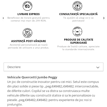
LIVRARE EXPRESS
CONSULTANȚĂ SPECIALIZATĂ
Beneficiezi de livrare gratuită pentru
Te ajutăm să alegi ce ți se
comenzi mai mari de 299 RON.
potrivește!
PRODUSE DE CALITATE
ASISTENȚĂ POST-VÂNZARE
SUPERIOARĂ
Asistență personalizată pe toată
Produse de înaltă calitate, apreciate
perioada de utilizare a unui produs.
la standarde internaționale.
Descriere
Vehicule Quercetti Jumbo Peggy
Un joc de constructie inovator pentru cei mici. Setul este compus
din placi solide si piese tip ,,peg,€#8482;,€#8482; interconectabile,
de diferite culori. Copilul se va distra sa construiasca multe
vehicule diferite sau constructii statice si sa le personalizeze cu
piesele ,,peg,€#8482;,€#8482; pentru experiente de joc noi si
prelungite.