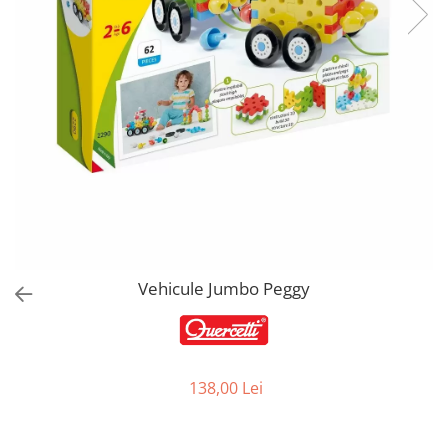
Jucarii de Sortare
Consultanta Instalare
Jucarii de tras
Jucarii din plus
Jucarii muzicale
Jucarii pentru baie
Jucarii Senzoriale
PAPUSI
Vehicule Jumbo Peggy
138,00 Lei