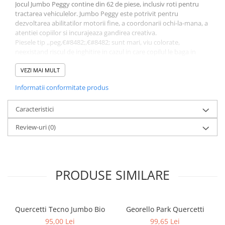
Jocul Jumbo Peggy contine din 62 de piese, inclusiv roti pentru
tractarea vehiculelor. Jumbo Peggy este potrivit pentru
dezvoltarea abilitatilor motorii fine, a coordonarii ochi-la-mana, a
atentiei copiilor si incurajeaza gandirea creativa.
Piesele tip ,,peg,€#8482;,€#8482; sunt mari, viu colorate,
neexistand riscul de inghitire in cazul in care copilul le baga in
gurita.
Setul contine:
VEZI MAI MULT
- 20 placi interconectabile 3D.
Informatii conformitate produs
- 31 piese mari tip ,,peg,€#8482;,€#8482; interconectabile.
- 8 roti.
- 3 sireturi pentru remorcare.
Caracteristici
Jocul este destinat copiilor cu varsta intre 2 si 6 ani.
Review-uri
(0)
60 de ani de experienta Quercetti. Toate jucariile Quercetti
sunt facute pentru a stimula creativitatea si intuitia
copiilor prin joaca. Creativitatea este un element esential
pentru a spori dezvoltarea sanatoasa, iar prin jucariile
Quercetti, copiii dezvolta noi abilitati fizice si mentale si de
PRODUSE SIMILARE
asemenea invata sa rezolve probleme. Cu Quercetti, copiii
se joaca inteligent!
Quercetti Tecno Jumbo Bio
Georello Park Quercetti
95,00 Lei
99,65 Lei