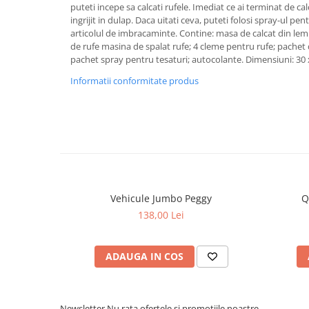
puteti incepe sa calcati rufele. Imediat ce ai terminat de calc
ingrijit in dulap. Daca uitati ceva, puteti folosi spray-ul p
articolul de imbracaminte. Contine: masa de calcat din lemn
de rufe masina de spalat rufe; 4 cleme pentru rufe; pachet
pachet spray pentru tesaturi; autocolante. Dimensiuni: 30 
Informatii conformitate produs
Vehicule Jumbo Peggy
Q
138,00 Lei
ADAUGA IN COS
Newsletter
Nu rata ofertele si promotiile noastre