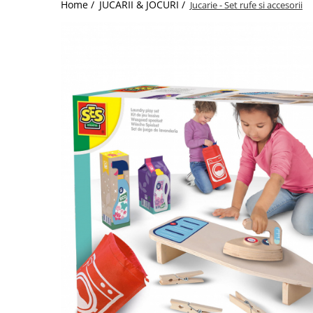
Home /
JUCARII & JOCURI /
Jucarie - Set rufe si accesorii
Jucarii de Sortare
Consultanta Instalare
Jucarii de tras
Jucarii din plus
Jucarii muzicale
Jucarii pentru baie
Jucarii Senzoriale
PAPUSI