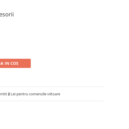
esorii
A IN COS
imiti
2
Lei pentru comenzile viitoare