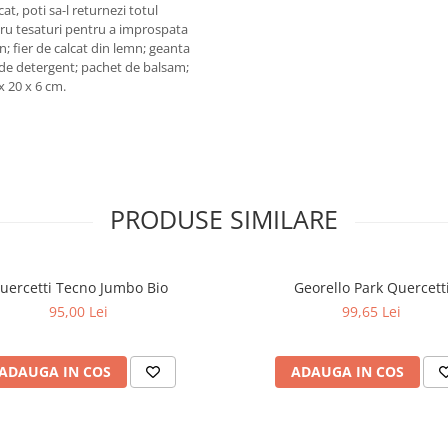
at, poti sa-l returnezi totul
entru tesaturi pentru a improspata
; fier de calcat din lemn; geanta
 de detergent; pachet de balsam;
x 20 x 6 cm.
PRODUSE SIMILARE
uercetti Tecno Jumbo Bio
Georello Park Quercett
95,00 Lei
99,65 Lei
ADAUGA IN COS
ADAUGA IN COS