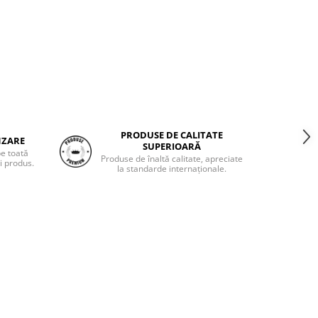
PRODUSE DE CALITATE
NZARE
SUPERIOARĂ
pe toată
Produse de înaltă calitate, apreciate
i produs.
la standarde internaționale.