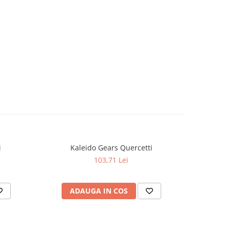
i
Kaleido Gears Quercetti
Quer
103,71 Lei
ADAUGA IN COS
AD