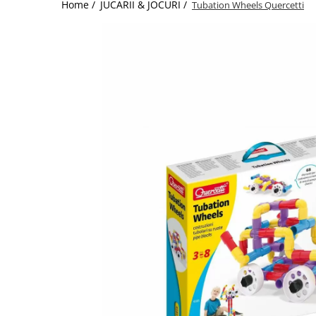
Home /
JUCARII & JOCURI /
Tubation Wheels Quercetti
Jucarii de Sortare
Consultanta Instalare
Jucarii de tras
Jucarii din plus
Jucarii muzicale
Jucarii pentru baie
Jucarii Senzoriale
PAPUSI