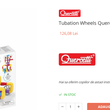
Tubation Wheels Querc
126,08 Lei
Hai
sa oferim copiilor de astazi ins
IN STOC
ADAUG