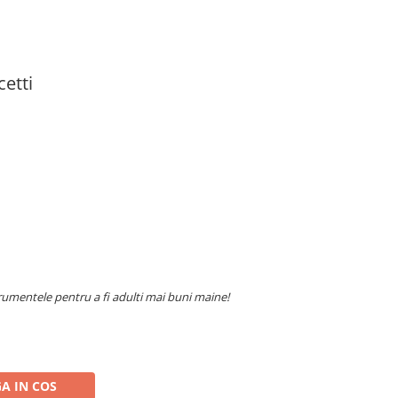
etti
trumentele pentru a fi adulti mai buni maine!
A IN COS