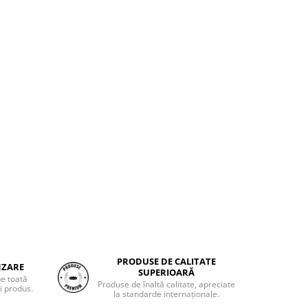
PRODUSE DE CALITATE
NZARE
SUPERIOARĂ
pe toată
Produse de înaltă calitate, apreciate
i produs.
la standarde internaționale.