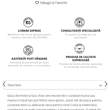
Adauga la Favorite
LIVRARE EXPRESS
CONSULTANȚĂ SPECIALIZATĂ
Beneficiezi de livrare gratuită pentru
Te ajutăm să alegi ce ți se
comenzi mai mari de 299 RON.
potrivește!
PRODUSE DE CALITATE
ASISTENȚĂ POST-VÂNZARE
SUPERIOARĂ
Asistență personalizată pe toată
Produse de înaltă calitate, apreciate
perioada de utilizare a unui produs.
la standarde internaționale.
Descriere
Daca dormitorul tau chiar are nevoie de o curatare buna sau
mama si tatal tau pot folosi ceva ajutor, acest set de joaca pentru
curatare este cu adevarat ceva pentru tine! Cutia la indemana
contine tot ce aveti nevoie pentru a incepe curatarea. O perie de