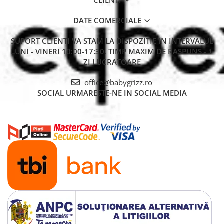
CLIENTI
DATE COMERCIALE
SUPORT CLIENTI
VA STAM LA DISPOZITIE IN INTERVALUL
LUNI - VINERI 10:00-17:30. TIMP MAXIM DE RASPUNS - 1
ZI LUCRATOARE
office@babygrizz.ro
SOCIAL
URMARESTE-NE IN SOCIAL MEDIA