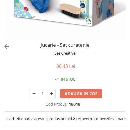
Jucarii de Sortare
Consultanta Instalare
Jucarii de tras
Jucarii din plus
Jucarii muzicale
Jucarii pentru baie
Jucarii Senzoriale
Jucarie - Set curatenie
PAPUSI
Ses Creative
86,43 Lei
IN STOC
ADAUGA IN COS
Cod Produs:
18018
La achizitionarea acestui produs primiti
2
Lei pentru comenzile viitoare