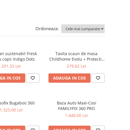
Ordoneaza:
n sustenabil Fresk
Tavita scaun de masa
 copii Indigo Dots
Childhome Evolu + Protectie
din silicon, Menta
201,33 Lei
279,62 Lei
GA IN COS
ADAUGA IN COS
sofix Bugaboo 360
Baza Auto Maxi-Cosi
FAMILYFIX 360 PRO
1.325,00 Lei
1.449,00 Lei