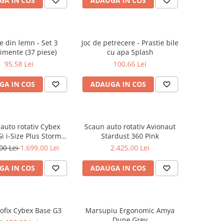
GA IN COS
ADAUGA IN COS
e din lemn - Set 3
Joc de petrecere - Prastie bile
imente (37 piese)
cu apa Splash
95,58 Lei
100,66 Lei
GA IN COS
ADAUGA IN COS
auto rotativ Cybex
Scaun auto rotativ Avionaut
i i-Size Plus Stormy
Stardust 360 Pink
Blue
00 Lei
1.699,00 Lei
2.425,00 Lei
GA IN COS
ADAUGA IN COS
sofix Cybex Base G3
Marsupiu Ergonomic Amya
Dune Grey