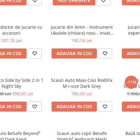
A IN COS
VEZI VARIANTE
ADAU
doctor de jucarie cu
Jucarie din lemn - Instrument
Jucari
accesorii
Ukulele (chitara) rosu - invata
exper
sa canti cu lumini
107,78 Lei
190,14 Lei
A IN COS
ADAUGA IN COS
ADAU
co Side by Side 2 in 1
Scaun Auto Maxi-Cosi RodiFix
Scaun 
-11%
Night Sky
M I-size Dark Grey
Sirona G
00 Lei
399,00 Lei
780,00 Lei
1.900,
A IN COS
ADAUGA IN COS
ADAU
uto BeSafe Beyond²
Scaun auto copii Besafe
Bază I
60 Dark Sand
Stretch² Anthracit Mesh