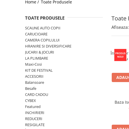
Home /
Toate Produsele
Jucarii de Sortare
Consultanta Instalare
Jucarii de tras
Toate 
TOATE PRODUSELE
Jucarii din plus
Jucarii muzicale
Afiseaza:
SCAUNE AUTO COPII
Jucarii pentru baie
CARUCIOARE
CAMERA COPILULUI
Jucarii Senzoriale
HRANIRE SI DIVERSIFICARE
PAPUSI
JUCARII & JOCURI
Încălzitor
LA PLIMBARE
pentru
Porta
Maxi-Cosi
KIT DE FESTIVAL
ACCESORII
ADAUG
Balansoare
Besafe
CARD CADOU
CYBEX
Baza Is
Featured
INCHIRIERI
REDUCERI
RESIGILATE