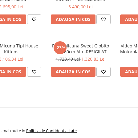
2.695,00 Lei
3.490,00 Lei
A IN COS
ADAUGA IN COS
ADAU
 Micuna Tipi House
Patut Micuna Sweet Globito
Video Mo
-23%
Kittens
120x60cm Alb -RESIGILAT
Motorol
3.106,34 Lei
1.723,49 Lei
1.320,83 Lei
A IN COS
ADAUGA IN COS
ADAU
la mai multe in
Politica de Confidentialitate