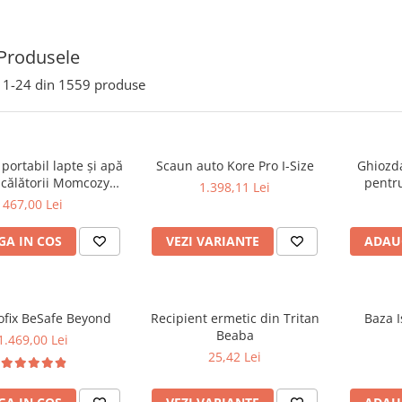
Produsele
1-
24
din
1559
produse
 portabil lapte și apă
Scaun auto Kore Pro I-Size
Ghiozda
 călătorii Momcozy
pentru
1.398,11 Lei
ble Bottle Warmer
467,00 Lei
A IN COS
VEZI VARIANTE
ADAU
ofix BeSafe Beyond
Recipient ermetic din Tritan
Baza I
Beaba
1.469,00 Lei
25,42 Lei