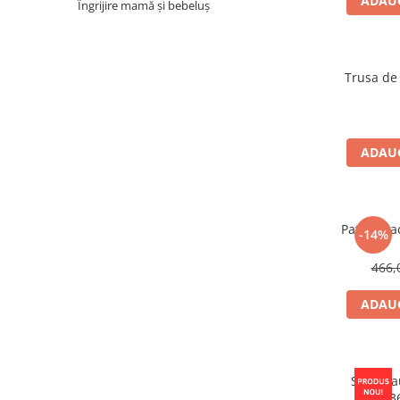
ADAUG
Îngrijire mamă și bebeluș
Trusa de 
ADAUG
Patut Gra
-14%
466,
ADAUG
Scaun a
3