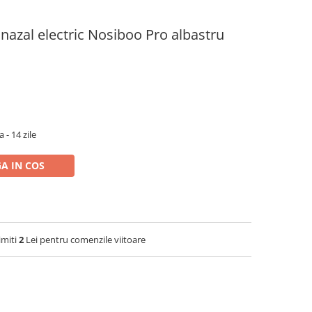
 nazal electric Nosiboo Pro albastru
 - 14 zile
A IN COS
imiti
2
Lei pentru comenzile viitoare