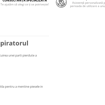
CONSULTANȚĂ SPECIALIZATĂ
Asistență personalizată 
Te ajutăm să alegi ce ți se potrivește!
perioada de utilizare a unu
spiratorul
cuirea unei parti pierdute a
utila pentru a mentine piesele in