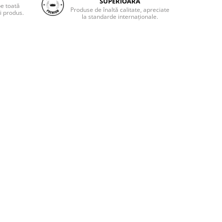
SUPERIOARĂ
pe toată
Produse de înaltă calitate, apreciate
i produs.
la standarde internaționale.