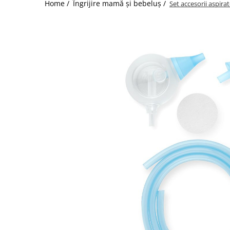
Home /
Îngrijire mamă și bebeluș /
Set accesorii aspira
Jucarii de Sortare
Consultanta Instalare
Jucarii de tras
Jucarii din plus
Jucarii muzicale
Jucarii pentru baie
Jucarii Senzoriale
PAPUSI