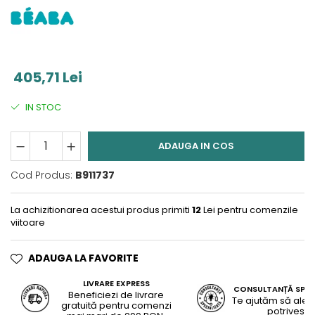
405,71 Lei
IN STOC
ADAUGA IN COS
Cod Produs:
B911737
La achizitionarea acestui produs primiti
12
Lei pentru comenzile
viitoare
ADAUGA LA FAVORITE
LIVRARE EXPRESS
CONSULTANȚĂ SPEC
Beneficiezi de livrare
Te ajutăm să alegi
gratuită pentru comenzi
potrivește