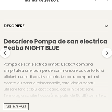
mai mari de 299 RON.
DESCRIERE
Descriere Pompa de san electrica
Beaba NIGHT BLUE
Pompa de san electrica simpla Béaba® combina
simplitatea unei pompe de san manuale cu confortul si
eficienta unui dispozitiv electric. Usoara, compacta si
dotata cu baterie reincarcabila, este ideala pentru
utilizare fara cablu, atat acasa, cat si in deplasare.
Tehnologia sa silentioasa (mai putin de 50 dB) permite o
extragere discreta, chiar si pe timpul noptii.
VEZI MAI MULT