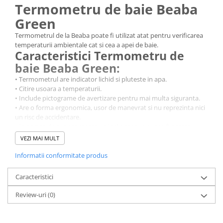
Termometru de baie Beaba
Green
Termometrul de la Beaba poate fi utilizat atat pentru verificarea
temperaturii ambientale cat si cea a apei de baie.
Caracteristici Termometru de
baie Beaba Green:
• Termometrul are indicator lichid si pluteste in apa.
• Citire usoara a temperaturii.
• Include pictograme de avertizare pentru mai multa siguranta.
• Are o forma ergonomica, usor de manevrat si nu reprezinta nici
un risc de accidentare.
• In partea de sus are atasat un inel pentru a putea fi agatat.
VEZI MAI MULT
Informatii conformitate produs
Caracteristici
Review-uri
(0)