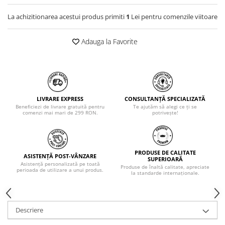
La achizitionarea acestui produs primiti
1
Lei pentru comenzile viitoare
Adauga la Favorite
LIVRARE EXPRESS
CONSULTANȚĂ SPECIALIZATĂ
Beneficiezi de livrare gratuită pentru
Te ajutăm să alegi ce ți se
comenzi mai mari de 299 RON.
potrivește!
PRODUSE DE CALITATE
ASISTENȚĂ POST-VÂNZARE
SUPERIOARĂ
Asistență personalizată pe toată
Produse de înaltă calitate, apreciate
perioada de utilizare a unui produs.
la standarde internaționale.
Descriere