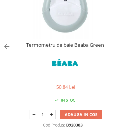
Jucarii de Sortare
Consultanta Instalare
Jucarii de tras
Jucarii din plus
Jucarii muzicale
Jucarii pentru baie
Jucarii Senzoriale
Termometru de baie Beaba Green
PAPUSI
50,84 Lei
IN STOC
ADAUGA IN COS
Cod Produs:
B920383