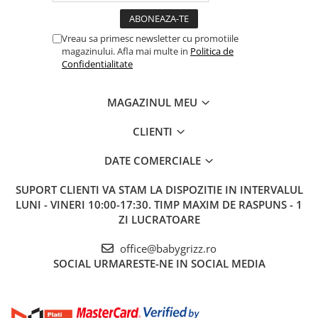
Auto shut-off: 30 minute
Autonomie potrivită pentru o zi activă, fără dependență
constantă de priză.
Vreau sa primesc newsletter cu promotiile
Întreținere
magazinului. Afla mai multe in
Politica de
Confidentialitate
După fiecare utilizare:
Demontează componentele care intră în contact cu laptele.
Spală manual și usucă complet.
MAGAZINUL MEU
Verifică periodic valvele și diafragmele.
Înlocuiește piesele consumabile la semne de uzură, conform
CLIENTI
recomandărilor producătorului.
DATE COMERCIALE
Specificații esențiale
SUPORT CLIENTI
VA STAM LA DISPOZITIE IN INTERVALUL
Tip: pompă de sân electrică wearable, dublă
LUNI - VINERI 10:00-17:30. TIMP MAXIM DE RASPUNS - 1
Unghi pompare: orizontal, inspirat de atașarea naturală
ZI LUCRATOARE
Moduri: 3
Niveluri: 9
office@babygrizz.ro
Material: PP + silicon alimentar (BPA-free)
SOCIAL
URMARESTE-NE IN SOCIAL MEDIA
Zgomot: < 50 dB
Capacitate: >120 ml
Încărcare: Type-C
Autonomie: 100–120 minute