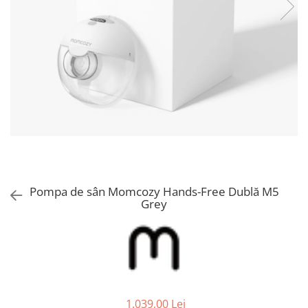
Jucarii de Sortare
Consultanta Instalare
Jucarii de tras
Jucarii din plus
Jucarii muzicale
Jucarii pentru baie
Jucarii Senzoriale
PAPUSI
Pompa de sân Momcozy Hands-Free Dublă M5
Grey
1.039,00 Lei