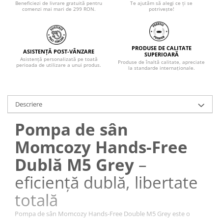
Beneficiezi de livrare gratuită pentru
Te ajutăm să alegi ce ți se
comenzi mai mari de 299 RON.
potrivește!
PRODUSE DE CALITATE
ASISTENȚĂ POST-VÂNZARE
SUPERIOARĂ
Asistență personalizată pe toată
Produse de înaltă calitate, apreciate
perioada de utilizare a unui produs.
la standarde internaționale.
Descriere
Pompa de sân
Momcozy Hands-Free
Dublă M5 Grey
–
eficiență dublă, libertate
totală
Pompa de sân Momcozy Hands-Free Double M5 Grey este o