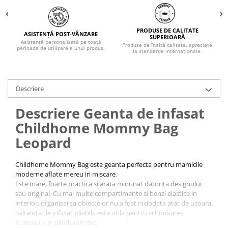
PRODUSE DE CALITATE
ASISTENȚĂ POST-VÂNZARE
SUPERIOARĂ
Asistență personalizată pe toată
Produse de înaltă calitate, apreciate
perioada de utilizare a unui produs.
la standarde internaționale.
Descriere
Descriere Geanta de infasat
Childhome Mommy Bag
Leopard
Childhome Mommy Bag este geanta perfecta pentru mamicile
moderne aflate mereu in miscare
.
Este mare, foarte practica si arata minunat datorita designului
sau original. Cu mai multe compartimente si benzi elastice in
interior, organizarea obiectelor nu a fost niciodata atat de usoara.
Salteluta de infasat pliabila este utila pentru schimbarea
scutecului in plimbarile dvs.