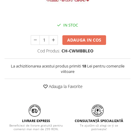
IN STOC
ADAUGA IN COS
Cod Produs:
CH-CWMBBLEO
La achizitionarea acestui produs primiti
18
Lei pentru comenzile
viitoare
Adauga la Favorite
LIVRARE EXPRESS
CONSULTANȚĂ SPECIALIZATĂ
Beneficiezi de livrare gratuită pentru
Te ajutăm să alegi ce ți se
comenzi mai mari de 299 RON.
potrivește!