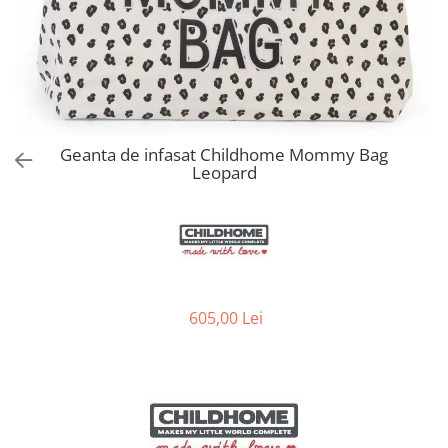
Jucarii de Sortare
Consultanta Instalare
Jucarii de tras
Jucarii din plus
Jucarii muzicale
Jucarii pentru baie
Jucarii Senzoriale
Geanta de infasat Childhome Mommy Bag
PAPUSI
Leopard
605,00 Lei