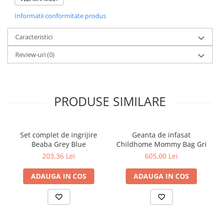
Caracteristici Geanta Childhome
Informatii conformitate produs
Banana On The Go:
Caracteristici
Intotdeauna mainile libere!
Geanta unisex, spatioasa, cu un design la moda.
Review-uri
(0)
Buzunare functionale pentru a mentine lucrurile ordonate.
Poate fi purtata in talie sau pe umar.
Curea reglabila.
Usor de curatat, material hidrofug.
PRODUSE SIMILARE
Caracteristici tehnice Geanta
Childhome Banana On The Go:
Set complet de ingrijire
Geanta de infasat
Beaba Grey Blue
Childhome Mommy Bag Gri
Dimensiuni: 34 x 12 x 16 cm.
Material: 65% bumbac, 35% poliester; Captuseala: 100% nailon.
203,36 Lei
605,00 Lei
Greutate sustinuta: 3 kg.
Intretinere: Curatati cu o carpa umeda si uscati imediat.
ADAUGA IN COS
ADAUGA IN COS