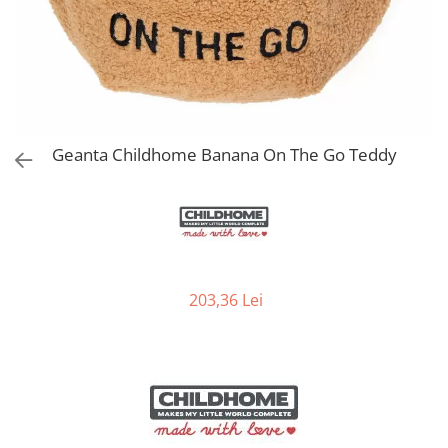
Jucarii de Sortare
Consultanta Instalare
Jucarii de tras
Jucarii din plus
Jucarii muzicale
Jucarii pentru baie
Jucarii Senzoriale
Geanta Childhome Banana On The Go Teddy
PAPUSI
203,36 Lei