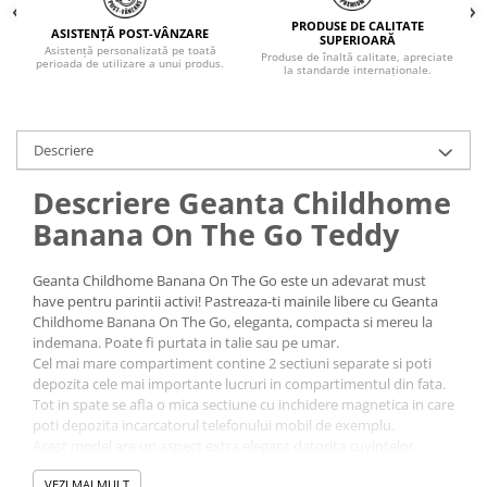
PRODUSE DE CALITATE
ASISTENȚĂ POST-VÂNZARE
SUPERIOARĂ
Asistență personalizată pe toată
Produse de înaltă calitate, apreciate
perioada de utilizare a unui produs.
la standarde internaționale.
Descriere
Descriere Geanta Childhome
Banana On The Go Teddy
Geanta Childhome Banana On The Go este un adevarat must
have pentru parintii activi! Pastreaza-ti mainile libere cu Geanta
Childhome Banana On The Go, eleganta, compacta si mereu la
indemana. Poate fi purtata in talie sau pe umar.
Cel mai mare compartiment contine 2 sectiuni separate si poti
depozita cele mai importante lucruri in compartimentul din fata.
Tot in spate se afla o mica sectiune cu inchidere magnetica in care
poti depozita incarcatorul telefonului mobil de exemplu.
Acest model are un aspect extra elegant datorita cuvintelor
brodate.
VEZI MAI MULT