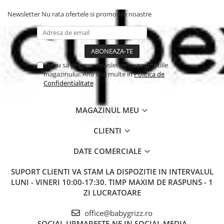
Newsletter
Nu rata ofertele si promotiile noastre
Vreau sa primesc newsletter cu promotiile
magazinului. Afla mai multe in
Politica de
Confidentialitate
MAGAZINUL MEU
CLIENTI
DATE COMERCIALE
SUPORT CLIENTI
VA STAM LA DISPOZITIE IN INTERVALUL
LUNI - VINERI 10:00-17:30. TIMP MAXIM DE RASPUNS - 1
ZI LUCRATOARE
office@babygrizz.ro
SOCIAL
URMARESTE-NE IN SOCIAL MEDIA