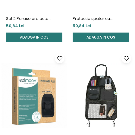
Set 2 Parasolare auto
Protectie spatar cu
Ezimoov Stoppers, Eco
organiser Ezimoov Travel
50,84 Lei
50,84 Lei
friendly
Classic, Eco friendly
ADAUGA IN COS
ADAUGA IN COS