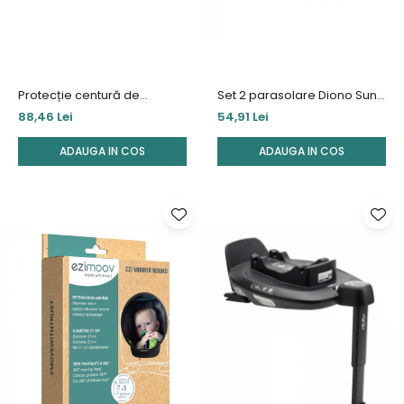
Protecție centură de
Set 2 parasolare Diono Sun
siguranță BeSafe Belt Guard
Stoppers Character
88,46 Lei
54,91 Lei
ADAUGA IN COS
ADAUGA IN COS