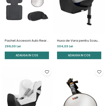
Pachet Accesorii Auto Rear
Husa de Vara pentru Scaun
Facing Besafe
auto Cybex Sirona S Grey
299,00 Lei
304,03 Lei
ADAUGA IN COS
ADAUGA IN COS