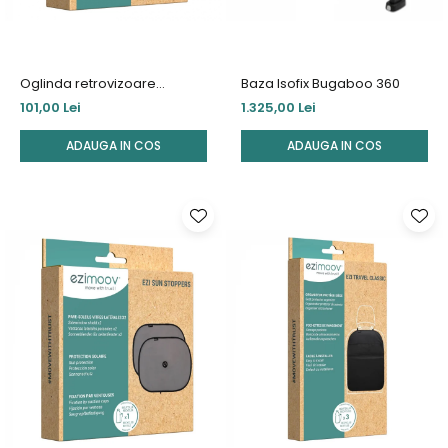
Oglinda retrovizoare
Baza Isofix Bugaboo 360
Ezimoov Round, Eco friendly
101,00 Lei
1.325,00 Lei
ADAUGA IN COS
ADAUGA IN COS