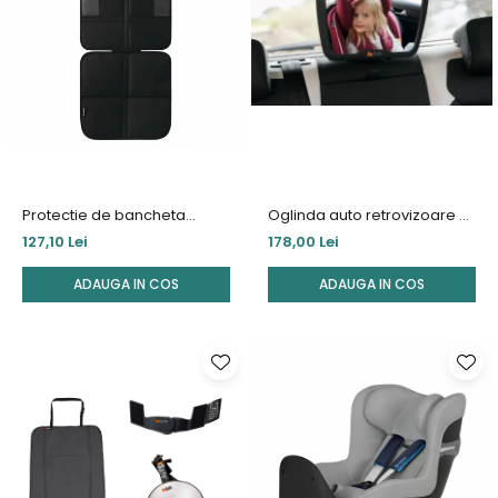
Jucarii de Sortare
Consultanta Instalare
Jucarii de tras
Jucarii din plus
Jucarii muzicale
Jucarii pentru baie
Jucarii Senzoriale
PAPUSI
Protectie de bancheta
Oglinda auto retrovizoare XL
scaun auto Maxi-Cosi
cu lumină Led Besafe
127,10 Lei
178,00 Lei
ADAUGA IN COS
ADAUGA IN COS