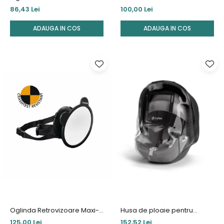
Ezimoov Clip
scaun auto
86,43 Lei
100,00 Lei
ADAUGA IN COS
ADAUGA IN COS
Oglinda Retrovizoare Maxi-
Husa de ploaie pentru
Cosi
scoica Cybex
125,00 Lei
152,52 Lei