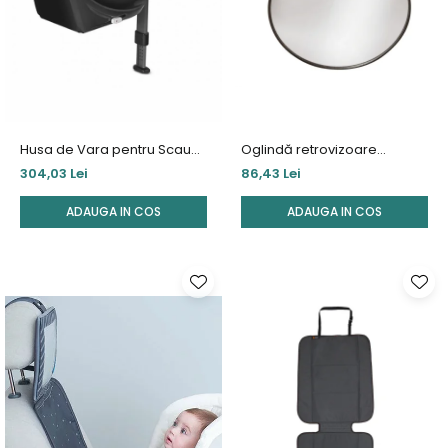
Husa de Vara pentru Scaun
Oglindă retrovizoare
auto Cybex Sirona S White
rotunda Besafe
304,03 Lei
86,43 Lei
ADAUGA IN COS
ADAUGA IN COS