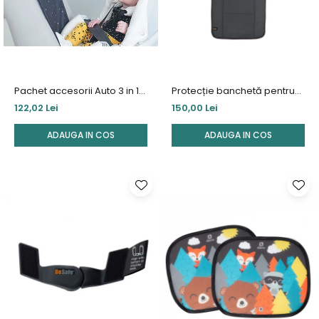
Pachet accesorii Auto 3 in 1
Protecție banchetă pentru
Taf Toys
scaun auto copii
122,02 Lei
150,00 Lei
ADAUGA IN COS
ADAUGA IN COS