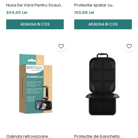
Husa De Vara Pentru Scaun
Protectie spatar cu
Auto Maxi-Cosi Pebble 360
organizator si suport de
304,00 Lei
100,66 Lei
tableta
ADAUGA IN COS
ADAUGA IN COS
Oglinda retrovizoare
Protectie de bancheta