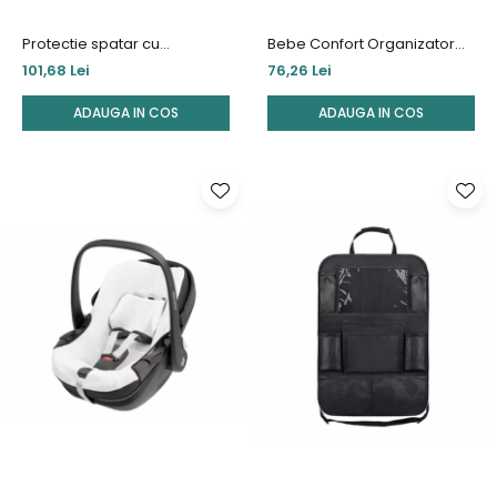
Protectie spatar cu
Bebe Confort Organizator
organiser Ezimoov Travel
Pentru Scaun Auto
101,68 Lei
76,26 Lei
Plus, Eco friendly
ADAUGA IN COS
ADAUGA IN COS