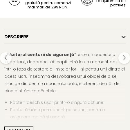
Te ajutăm să alegi
gratuită pentru comenzi
potrivește
mai mari de 299 RON.
DESCRIERE
„Păzitorul centurii de siguranță”
este un accesoriu
important, deoarece toți copiii intră la un moment dat
într-o fază de testare a limitelor lor – și pentru unii dintre ei,
acest lucru înseamnă dezvoltarea unui obicei de a se
smulge din centura scaunului auto, indiferent de cât de
bine a strâns-o părintele.
Poate fi deschis ușor printr-o singură acțiune.
Poate rămâne permanent pe scaun, pentru o
asigurare rapidă și ușoară.
BeSafe Belt Guard este testat în caz de impact la un