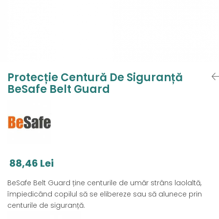
Jucarii de Sortare
Consultanta Instalare
Jucarii de tras
Jucarii din plus
Jucarii muzicale
Jucarii pentru baie
Jucarii Senzoriale
Protecție Centură De Siguranță
PAPUSI
BeSafe Belt Guard
88,46 Lei
BeSafe Belt Guard ține centurile de umăr strâns laolaltă,
împiedicând copilul să se elibereze sau să alunece prin
centurile de siguranță.