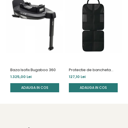
BeSafe din grupa 6 luni – 4/5 ani!
Testat în caz de impact.
Baza Isofix Bugaboo 360
Protectie de bancheta
scaun auto Maxi-Cosi
1.325,00 Lei
127,10 Lei
ADAUGA IN COS
ADAUGA IN COS