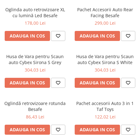
Jucarii de Sortare
Consultanta Instalare
Oglinda auto retrovizoare XL
Pachet Accesorii Auto Rear
Jucarii de tras
cu lumină Led Besafe
Facing Besafe
Jucarii din plus
178,00 Lei
299,00 Lei
Jucarii muzicale
ADAUGA IN COS
ADAUGA IN COS
Jucarii pentru baie
Jucarii Senzoriale
PAPUSI
Husa de Vara pentru Scaun
Husa de Vara pentru Scaun
auto Cybex Sirona S Grey
auto Cybex Sirona S White
304,03 Lei
304,03 Lei
ADAUGA IN COS
ADAUGA IN COS
Oglindă retrovizoare rotunda
Pachet accesorii Auto 3 in 1
Besafe
Taf Toys
86,43 Lei
122,02 Lei
ADAUGA IN COS
ADAUGA IN COS