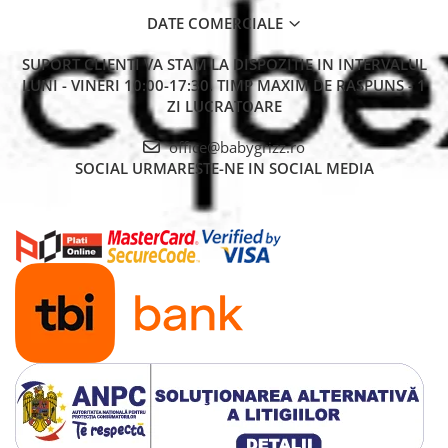
DATE COMERCIALE
SUPORT CLIENTI
VA STAM LA DISPOZITIE IN INTERVALUL
LUNI - VINERI 10:00-17:30. TIMP MAXIM DE RASPUNS - 1
ZI LUCRATOARE
office@babygrizz.ro
SOCIAL
URMARESTE-NE IN SOCIAL MEDIA