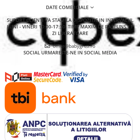
DATE COMERCIALE
SUPORT CLIENTI
VA STAM LA DISPOZITIE IN INTERVALUL
LUNI - VINERI 10:00-17:30. TIMP MAXIM DE RASPUNS - 1
ZI LUCRATOARE
office@babygrizz.ro
SOCIAL
URMARESTE-NE IN SOCIAL MEDIA