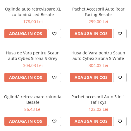
Jucarii de Sortare
Consultanta Instalare
Oglinda auto retrovizoare XL
Pachet Accesorii Auto Rear
Jucarii de tras
cu lumină Led Besafe
Facing Besafe
Jucarii din plus
178,00 Lei
299,00 Lei
Jucarii muzicale
ADAUGA IN COS
ADAUGA IN COS
Jucarii pentru baie
Jucarii Senzoriale
PAPUSI
Husa de Vara pentru Scaun
Husa de Vara pentru Scaun
auto Cybex Sirona S Grey
auto Cybex Sirona S White
304,03 Lei
304,03 Lei
ADAUGA IN COS
ADAUGA IN COS
Oglindă retrovizoare rotunda
Pachet accesorii Auto 3 in 1
Besafe
Taf Toys
86,43 Lei
122,02 Lei
ADAUGA IN COS
ADAUGA IN COS