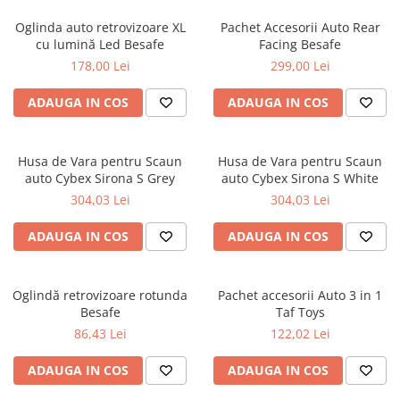
Jucarii de Sortare
Consultanta Instalare
Oglinda auto retrovizoare XL
Pachet Accesorii Auto Rear
Jucarii de tras
cu lumină Led Besafe
Facing Besafe
Jucarii din plus
178,00 Lei
299,00 Lei
Jucarii muzicale
ADAUGA IN COS
ADAUGA IN COS
Jucarii pentru baie
Jucarii Senzoriale
PAPUSI
Husa de Vara pentru Scaun
Husa de Vara pentru Scaun
auto Cybex Sirona S Grey
auto Cybex Sirona S White
304,03 Lei
304,03 Lei
ADAUGA IN COS
ADAUGA IN COS
Oglindă retrovizoare rotunda
Pachet accesorii Auto 3 in 1
Besafe
Taf Toys
86,43 Lei
122,02 Lei
ADAUGA IN COS
ADAUGA IN COS