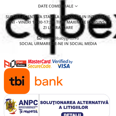
DATE COMERCIALE
SUPORT CLIENTI
VA STAM LA DISPOZITIE IN INTERVALUL
LUNI - VINERI 10:00-17:30. TIMP MAXIM DE RASPUNS - 1
ZI LUCRATOARE
office@babygrizz.ro
SOCIAL
URMARESTE-NE IN SOCIAL MEDIA