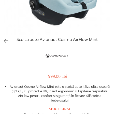
Jucarii de Sortare
Consultanta Instalare
Jucarii de tras
Jucarii din plus
Jucarii muzicale
Jucarii pentru baie
Jucarii Senzoriale
Scoica auto Avionaut Cosmo AirFlow Mint
PAPUSI
999,00 Lei
Avionaut Cosmo Airflow Mint este o scoică auto i-Size ultra-ușoară
(3,2 kg), cu protecție UV, insert ergonomic și tapițerie respirabilă
AirFlow pentru confort și siguranță în fiecare călătorie a
bebelușului
STOC EPUIZAT