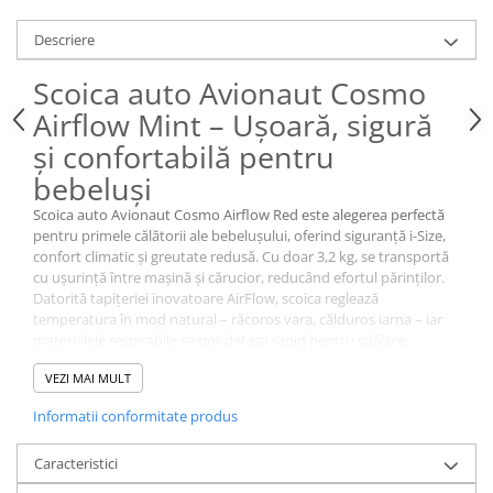
Descriere
Scoica auto Avionaut Cosmo
Airflow Mint – Ușoară, sigură
și confortabilă pentru
bebeluși
Scoica auto Avionaut Cosmo Airflow Red este alegerea perfectă
pentru primele călătorii ale bebelușului, oferind siguranță i-Size,
confort climatic și greutate redusă. Cu doar 3,2 kg, se transportă
cu ușurință între mașină și cărucior, reducând efortul părinților.
Datorită tapițeriei inovatoare AirFlow, scoica reglează
temperatura în mod natural – răcoros vara, călduros iarna – iar
materialele respirabile se pot detașa rapid pentru spălare.
Pentru protecția maximă a micuțului, Avionaut Cosmo Airflow
VEZI MAI MULT
Mint dispune de capotină XXL cu protecție UV50+, ce blochează
razele solare și oferă umbră în timpul somnului. Insertul
Informatii conformitate produs
ergonomic susține postura corectă a nou-născutului, prevenind
aplatizarea capului și asigurând un drum liniștit încă din prima zi.
Caracteristici
Scoica se montează simplu cu centura în 3 puncte sau pe baza
ISOFIX Avionaut IQ Orbit,
iar indicatorii vizuali garantează fixarea