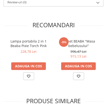
Review-uri
(0)
corectă. Construcția ranforsată și tetiera din spumă cu memorie
protejează împotriva impactului frontal și lateral, conform
standardului de siguranță UN R129 (i-Size).
Cu Avionaut Cosmo Airflow, părinții se bucură de o soluție sigură,
practică și elegantă, pregătită să însoțească familia în orice
RECOMANDARI
călătorie.
Lampa portabila 2 in 1
Pachet BEABA "Masa
-8%
Beaba Pixie Torch Pink
bebelusului"
228,78 Lei
996,47 Lei
915,13 Lei
ADAUGA IN COS
ADAUGA IN COS
PRODUSE SIMILARE