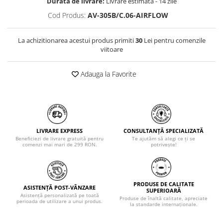
Durata de livrare:
Livrare estimata - 14 zile
Cod Produs:
AV-305B/C.06-AIRFLOW
La achizitionarea acestui produs primiti
30
Lei pentru comenzile
viitoare
Adauga la Favorite
LIVRARE EXPRESS
CONSULTANȚĂ SPECIALIZATĂ
Beneficiezi de livrare gratuită pentru
Te ajutăm să alegi ce ți se
comenzi mai mari de 299 RON.
potrivește!
PRODUSE DE CALITATE
ASISTENȚĂ POST-VÂNZARE
SUPERIOARĂ
Asistență personalizată pe toată
Produse de înaltă calitate, apreciate
perioada de utilizare a unui produs.
la standarde internaționale.