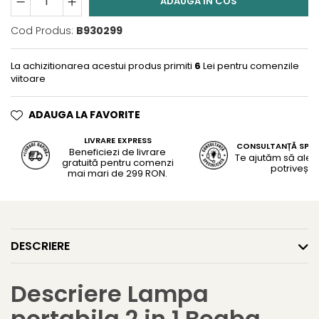
ADAUGA IN COS
Cod Produs:
B930299
La achizitionarea acestui produs primiti
6
Lei pentru comenzile
viitoare
ADAUGA LA FAVORITE
LIVRARE EXPRESS
CONSULTANȚĂ SPEC
Beneficiezi de livrare
Te ajutăm să alegi
gratuită pentru comenzi
potrivește
mai mari de 299 RON.
DESCRIERE
Descriere Lampa
portabila 2 in 1 Beaba