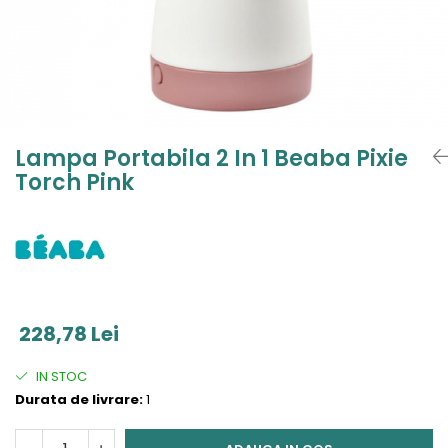
Jucarii de Sortare
Consultanta Instalare
Jucarii de tras
Jucarii din plus
Jucarii muzicale
Jucarii pentru baie
Jucarii Senzoriale
Lampa Portabila 2 In 1 Beaba Pixie
PAPUSI
Torch Pink
228,78 Lei
IN STOC
Durata de livrare:
1