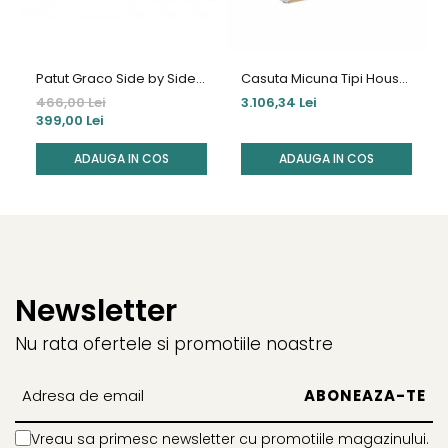
Patut Graco Side by Side 2
Casuta Micuna Tipi House
in 1 Night Sky
Kittens
466,00 Lei
3.106,34 Lei
399,00 Lei
ADAUGA IN COS
ADAUGA IN COS
Newsletter
Nu rata ofertele si promotiile noastre
Vreau sa primesc newsletter cu promotiile magazinului.