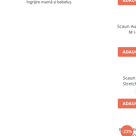
ADAUG
Îngrijire mamă și bebeluș
Scaun Au
M I
ADAUG
Scaun 
Stretc
ADAUG
Patut M
-23%
120x60