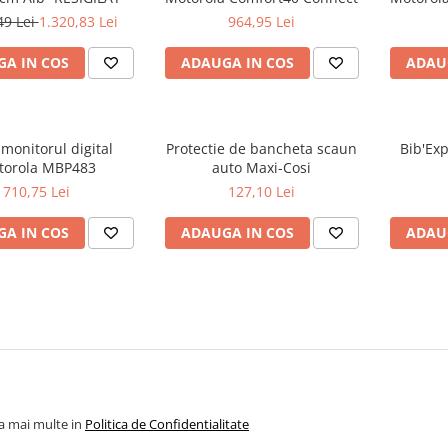
49 Lei
1.320,83 Lei
964,95 Lei
A IN COS
ADAUGA IN COS
ADAU
monitorul digital
Protectie de bancheta scaun
Bib'Ex
torola MBP483
auto Maxi-Cosi
710,75 Lei
127,10 Lei
A IN COS
ADAUGA IN COS
ADAU
la mai multe in
Politica de Confidentialitate