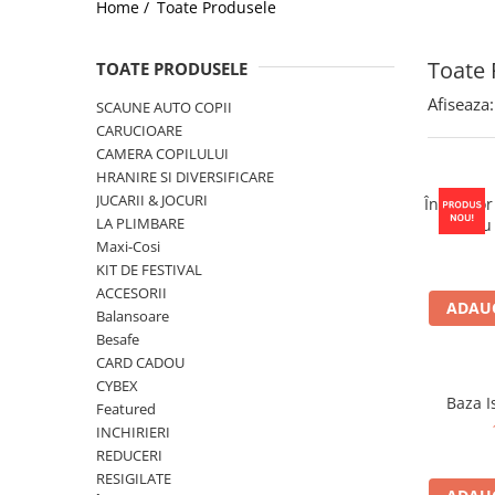
Home /
Toate Produsele
Jucarii de Sortare
Consultanta Instalare
Jucarii de tras
Toate 
TOATE PRODUSELE
Jucarii din plus
Jucarii muzicale
Afiseaza:
SCAUNE AUTO COPII
Jucarii pentru baie
CARUCIOARE
CAMERA COPILULUI
Jucarii Senzoriale
HRANIRE SI DIVERSIFICARE
PAPUSI
JUCARII & JOCURI
Încălzitor
LA PLIMBARE
pentru
Porta
Maxi-Cosi
KIT DE FESTIVAL
ACCESORII
ADAUG
Balansoare
Besafe
CARD CADOU
CYBEX
Baza I
Featured
INCHIRIERI
REDUCERI
RESIGILATE