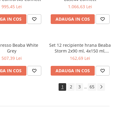
995,45 Lei
1.066,63 Lei
GA IN COS
ADAUGA IN COS
presso Beaba White
Set 12 recipiente hrana Beaba
Grey
Storm 2x90 ml, 4x150 ml,
6x250 ml
507,39 Lei
162,69 Lei
GA IN COS
ADAUGA IN COS
1
2
3
65
...