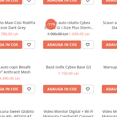
A IN COS
ADAUGA IN COS
ADAU
to Maxi-Cosi RodiFix
Scaun auto rotativ Cybex
Scaun a
-11%
-size Dark Grey
Sirona Gi i-Size Plus Stormy
St
Blue
780,00 Lei
1.900,00 Lei
1.699,00 Lei
A IN COS
ADAUGA IN COS
ADAU
auto copii Besafe
Bază Isofix Cybex Base G3
Marsup
h² Anthracit Mesh
1.150,00 Lei
3.490,00 Lei
A IN COS
ADAUGA IN COS
ADAU
icuna Sweet Globito
Video Monitor Digital + Wi-Fi
Video Mo
cm Alb -RESIGILAT
Motorola Comfort40 Connect
Motorol