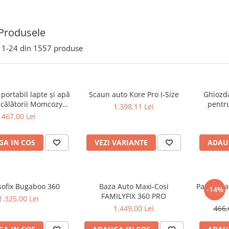
Produsele
1-
24
din
1557
produse
 portabil lapte și apă
Scaun auto Kore Pro I-Size
Ghiozda
 călătorii Momcozy
pentru
1.398,11 Lei
ble Bottle Warmer
467,00 Lei
A IN COS
VEZI VARIANTE
ADAU
sofix Bugaboo 360
Baza Auto Maxi-Cosi
Patut Gra
-14%
FAMILYFIX 360 PRO
1.325,00 Lei
1.449,00 Lei
466,