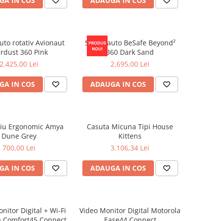
GA IN COS
ADAUGA IN COS
uto rotativ Avionaut
Scaun auto BeSafe Beyond²
ardust 360 Pink
360 Dark Sand
2.425,00 Lei
2.695,00 Lei
GA IN COS
ADAUGA IN COS
iu Ergonomic Amya
Casuta Micuna Tipi House
Dune Grey
Kittens
700,00 Lei
3.106,34 Lei
GA IN COS
ADAUGA IN COS
nitor Digital + Wi-Fi
Video Monitor Digital Motorola
a Comfort45 Connect
Ease44 Connect