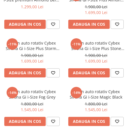
Plus
Beige
1.299,00 Lei
1.900,00 Lei
1.699,00 Lei
ADAUGA IN COS
ADAUGA IN COS
Scaun auto rotativ Cybex
Scaun auto rotativ Cybex
-11%
-11%
Sirona Gi i-Size Plus Stormy
Sirona Gi i-Size Plus Stone
Blue
Grey
1.900,00 Lei
1.900,00 Lei
1.699,00 Lei
1.699,00 Lei
ADAUGA IN COS
ADAUGA IN COS
Scaun auto rotativ Cybex
Scaun auto rotativ Cybex
-14%
-14%
Sirona Gi i-Size Fog Grey
Sirona Gi i-Size Magic Black
1.800,00 Lei
1.800,00 Lei
1.545,00 Lei
1.545,00 Lei
ADAUGA IN COS
ADAUGA IN COS