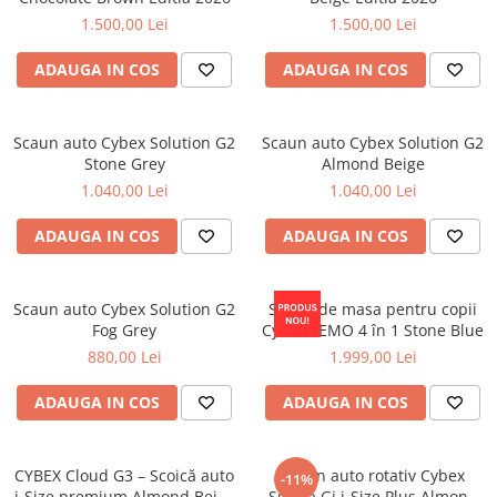
1.500,00 Lei
1.500,00 Lei
ADAUGA IN COS
ADAUGA IN COS
Scaun auto Cybex Solution G2
Scaun auto Cybex Solution G2
Stone Grey
Almond Beige
1.040,00 Lei
1.040,00 Lei
ADAUGA IN COS
ADAUGA IN COS
Scaun auto Cybex Solution G2
Scaun de masa pentru copii
Fog Grey
Cybex LEMO 4 în 1 Stone Blue
880,00 Lei
1.999,00 Lei
ADAUGA IN COS
ADAUGA IN COS
CYBEX Cloud G3 – Scoică auto
Scaun auto rotativ Cybex
-11%
i-Size premium Almond Beige
Sirona Gi i-Size Plus Almond