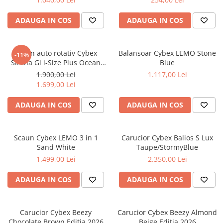
Jucarii de Sortare
Consultanta Instalare
Jucarii de tras
ADAUGA IN COS
ADAUGA IN COS
Jucarii din plus
Jucarii muzicale
Scaun auto rotativ Cybex
Balansoar Cybex LEMO Stone
-11%
Jucarii pentru baie
Sirona Gi i-Size Plus Ocean
Blue
Jucarii Senzoriale
Blue
1.900,00 Lei
1.117,00 Lei
PAPUSI
1.699,00 Lei
ADAUGA IN COS
ADAUGA IN COS
Scaun Cybex LEMO 3 in 1
Carucior Cybex Balios S Lux
Sand White
Taupe/StormyBlue
1.499,00 Lei
2.350,00 Lei
ADAUGA IN COS
ADAUGA IN COS
Carucior Cybex Beezy
Carucior Cybex Beezy Almond
Chocolate Brown Editia 2026
Beige Editia 2026