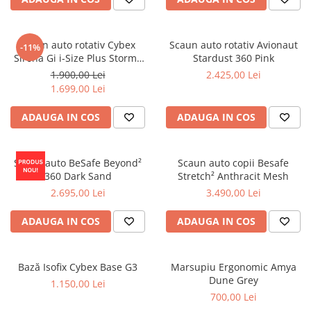
Scaun auto rotativ Cybex
Scaun auto rotativ Avionaut
-11%
Sirona Gi i-Size Plus Stormy
Stardust 360 Pink
Blue
1.900,00 Lei
2.425,00 Lei
1.699,00 Lei
ADAUGA IN COS
ADAUGA IN COS
Scaun auto BeSafe Beyond²
Scaun auto copii Besafe
360 Dark Sand
Stretch² Anthracit Mesh
2.695,00 Lei
3.490,00 Lei
ADAUGA IN COS
ADAUGA IN COS
Bază Isofix Cybex Base G3
Marsupiu Ergonomic Amya
Dune Grey
1.150,00 Lei
700,00 Lei