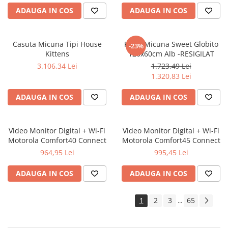
ADAUGA IN COS
ADAUGA IN COS
Casuta Micuna Tipi House
Patut Micuna Sweet Globito
-23%
Kittens
120x60cm Alb -RESIGILAT
3.106,34 Lei
1.723,49 Lei
1.320,83 Lei
ADAUGA IN COS
ADAUGA IN COS
Video Monitor Digital + Wi-Fi
Video Monitor Digital + Wi-Fi
Motorola Comfort40 Connect
Motorola Comfort45 Connect
964,95 Lei
995,45 Lei
ADAUGA IN COS
ADAUGA IN COS
1
2
3
65
...