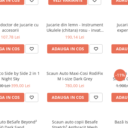
A IN COS
VEZI VARIANTE
ADAU
doctor de jucarie cu
Jucarie din lemn - Instrument
Jucari
accesorii
Ukulele (chitara) rosu - invata
exper
sa canti cu lumini
107,78 Lei
190,14 Lei
A IN COS
ADAUGA IN COS
ADAU
co Side by Side 2 in 1
Scaun Auto Maxi-Cosi RodiFix
Scaun 
-11%
Night Sky
M I-size Dark Grey
Sirona G
00 Lei
399,00 Lei
780,00 Lei
1.900,
A IN COS
ADAUGA IN COS
ADAU
uto BeSafe Beyond²
Scaun auto copii Besafe
Bază I
60 Dark Sand
Stretch² Anthracit Mesh