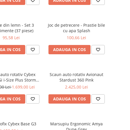
GA IN COS
ADAUGA IN COS
e din lemn - Set 3
Joc de petrecere - Prastie bile
imente (37 piese)
cu apa Splash
95,58 Lei
100,66 Lei
GA IN COS
ADAUGA IN COS
auto rotativ Cybex
Scaun auto rotativ Avionaut
i i-Size Plus Stormy
Stardust 360 Pink
Blue
00 Lei
1.699,00 Lei
2.425,00 Lei
GA IN COS
ADAUGA IN COS
sofix Cybex Base G3
Marsupiu Ergonomic Amya
Dune Grey