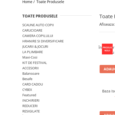
Home /
Toate Produsele
Jucarii de Sortare
Consultanta Instalare
Jucarii de tras
Toate 
TOATE PRODUSELE
Jucarii din plus
Jucarii muzicale
Afiseaza:
SCAUNE AUTO COPII
Jucarii pentru baie
CARUCIOARE
CAMERA COPILULUI
Jucarii Senzoriale
HRANIRE SI DIVERSIFICARE
PAPUSI
JUCARII & JOCURI
Încălzitor
LA PLIMBARE
pentru
Porta
Maxi-Cosi
KIT DE FESTIVAL
ACCESORII
ADAUG
Balansoare
Besafe
CARD CADOU
CYBEX
Baza Is
Featured
INCHIRIERI
REDUCERI
RESIGILATE