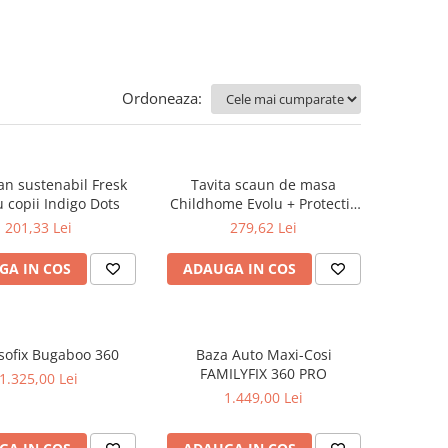
Ordoneaza:
n sustenabil Fresk
Tavita scaun de masa
 copii Indigo Dots
Childhome Evolu + Protectie
din silicon, Menta
201,33 Lei
279,62 Lei
GA IN COS
ADAUGA IN COS
sofix Bugaboo 360
Baza Auto Maxi-Cosi
FAMILYFIX 360 PRO
1.325,00 Lei
1.449,00 Lei