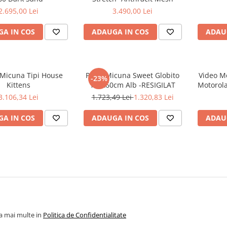
2.695,00 Lei
3.490,00 Lei
A IN COS
ADAUGA IN COS
ADAU
 Micuna Tipi House
Patut Micuna Sweet Globito
Video Mo
-23%
Kittens
120x60cm Alb -RESIGILAT
Motorol
3.106,34 Lei
1.723,49 Lei
1.320,83 Lei
A IN COS
ADAUGA IN COS
ADAU
la mai multe in
Politica de Confidentialitate