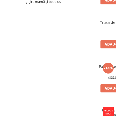
ADAUG
Îngrijire mamă și bebeluș
Trusa de 
ADAUG
Patut Gra
-14%
466,
ADAUG
Scaun a
3