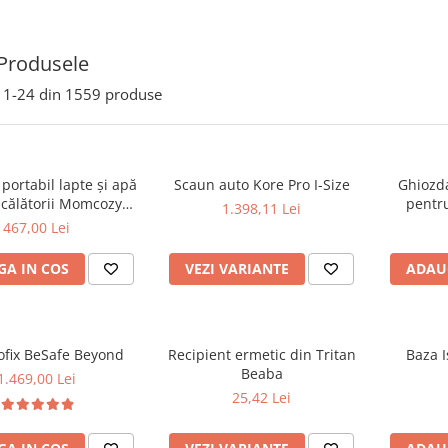
Produsele
1-
24
din
1559
produse
 portabil lapte și apă
Scaun auto Kore Pro I-Size
Ghiozda
 călătorii Momcozy
pentru
1.398,11 Lei
ble Bottle Warmer
467,00 Lei
A IN COS
VEZI VARIANTE
ADAU
ofix BeSafe Beyond
Recipient ermetic din Tritan
Baza I
Beaba
1.469,00 Lei
25,42 Lei