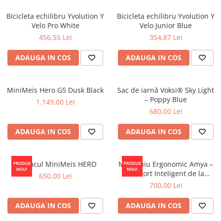
Bicicleta echilibru Yvolution Y
Bicicleta echilibru Yvolution Y
Velo Pro White
Velo Junior Blue
456,55 Lei
354,87 Lei
ADAUGA IN COS
ADAUGA IN COS
MiniMeis Hero G5 Dusk Black
Sac de iarnă Voksi® Sky Light
– Poppy Blue
1.149,00 Lei
680,00 Lei
ADAUGA IN COS
ADAUGA IN COS
Rucsacul MiniMeis HERO
Marsupiu Ergonomic Amya –
Confort Inteligent de la
650,00 Lei
Naștere până la 3 Ani
700,00 Lei
ADAUGA IN COS
ADAUGA IN COS