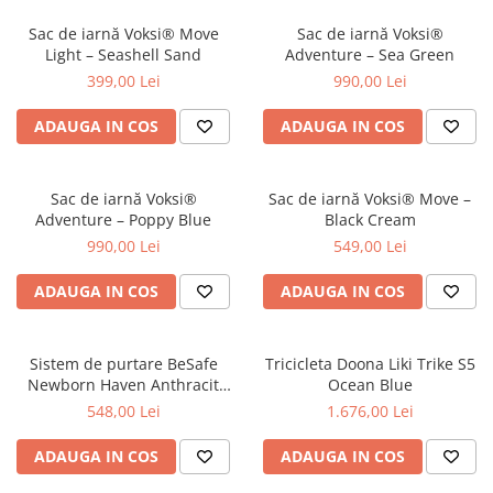
Jucarii de Sortare
Consultanta Instalare
Sac de iarnă Voksi® Move
Sac de iarnă Voksi®
Jucarii de tras
Light – Seashell Sand
Adventure – Sea Green
Jucarii din plus
399,00 Lei
990,00 Lei
Jucarii muzicale
ADAUGA IN COS
ADAUGA IN COS
Jucarii pentru baie
Jucarii Senzoriale
PAPUSI
Sac de iarnă Voksi®
Sac de iarnă Voksi® Move –
Adventure – Poppy Blue
Black Cream
990,00 Lei
549,00 Lei
ADAUGA IN COS
ADAUGA IN COS
Sistem de purtare BeSafe
Tricicleta Doona Liki Trike S5
Newborn Haven Anthracit
Ocean Blue
Forest
548,00 Lei
1.676,00 Lei
ADAUGA IN COS
ADAUGA IN COS