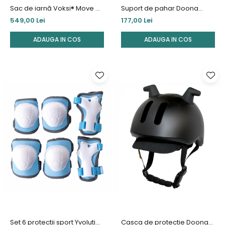
Sac de iarnă Voksi® Move –
Suport de pahar Doona
Grey Cream
pentru Tricicleta Liki Trike
549,00 Lei
177,00 Lei
ADAUGA IN COS
ADAUGA IN COS
Set 6 protectii sport Yvolution
Casca de protectie Doona