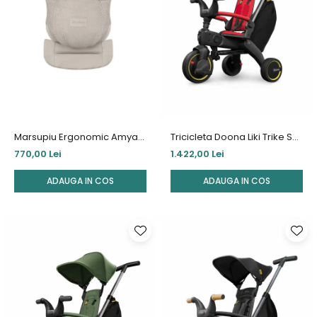
Jucarii de Sortare
Consultanta Instalare
Jucarii de tras
Jucarii din plus
Jucarii muzicale
Jucarii pentru baie
Jucarii Senzoriale
PAPUSI
Marsupiu Ergonomic Amya
Tricicleta Doona Liki Trike S3
Dune Grey
Flame Red
770,00 Lei
1.422,00 Lei
ADAUGA IN COS
ADAUGA IN COS