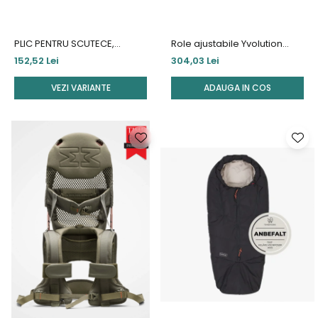
PLIC PENTRU SCUTECE,
Role ajustabile Yvolution
HANDMADE
Twista Skates marime 23-28
152,52 Lei
304,03 Lei
Blue
VEZI VARIANTE
ADAUGA IN COS