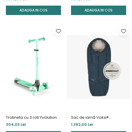
ADAUGA IN COS
ADAUGA IN COS
Trotineta cu 3 roti Yvolution Y
Sac de iarnă Voksi®
Glider Kiwi Green
Adventure North – Poppy
304,03 Lei
1.352,00 Lei
Blue