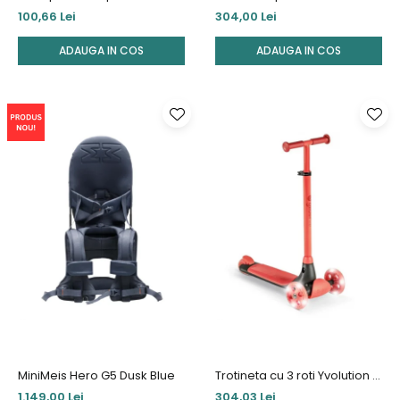
3-5 ani Blue
Liki Trike
100,66 Lei
304,00 Lei
ADAUGA IN COS
ADAUGA IN COS
MiniMeis Hero G5 Dusk Blue
Trotineta cu 3 roti Yvolution Y
Glider Kiwi Red
1.149,00 Lei
304,03 Lei