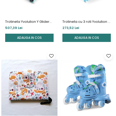
Trotineta Yvolution Y Glider
Trotineta cu 3 roti Yvolution Y
Nua Green
Glider Kiwi Blue
507,39 Lei
273,52 Lei
ADAUGA IN COS
ADAUGA IN COS