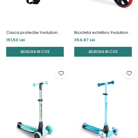
Casca protectie Yvolution
Bicicleta echilibru Yvolution Y
44-52 cm Pink
Velo Junior Red
151,50 Lei
354,87 Lei
ADAUGA IN COS
ADAUGA IN COS