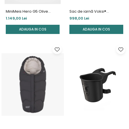
MiniMeis Hero G5 Olive
Sac de iarnă Voksi®
Premium
Adventure – Black
1.149,00 Lei
998,00 Lei
ADAUGA IN COS
ADAUGA IN COS