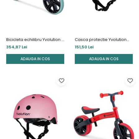
Bicicleta echilibru Yvolution Y
Casca protectie Yvolution
Velo Junior Eco Green
44-52 cm Blue
354,87 Lei
151,50 Lei
ADAUGA IN COS
ADAUGA IN COS