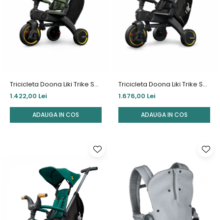
Tricicleta Doona Liki Trike S3
Tricicleta Doona Liki Trike S5
Desert Green
Nitro Black
1.422,00 Lei
1.676,00 Lei
ADAUGA IN COS
ADAUGA IN COS