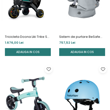
Tricicleta Doona Liki Trike S5
Sistem de purtare BeSafe
Racing Green
Haven™ Peak Mesh
1.676,00 Lei
757,52 Lei
ADAUGA IN COS
ADAUGA IN COS