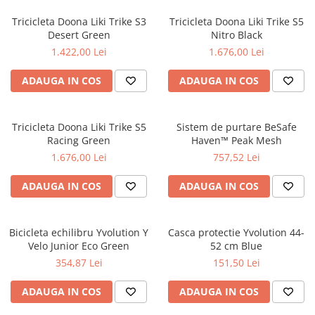
Jucarii de Sortare
Consultanta Instalare
Tricicleta Doona Liki Trike S3
Tricicleta Doona Liki Trike S5
Jucarii de tras
Desert Green
Nitro Black
Jucarii din plus
1.422,00 Lei
1.676,00 Lei
Jucarii muzicale
ADAUGA IN COS
ADAUGA IN COS
Jucarii pentru baie
Jucarii Senzoriale
PAPUSI
Tricicleta Doona Liki Trike S5
Sistem de purtare BeSafe
Racing Green
Haven™ Peak Mesh
1.676,00 Lei
757,52 Lei
ADAUGA IN COS
ADAUGA IN COS
Bicicleta echilibru Yvolution Y
Casca protectie Yvolution 44-
Velo Junior Eco Green
52 cm Blue
354,87 Lei
151,50 Lei
ADAUGA IN COS
ADAUGA IN COS