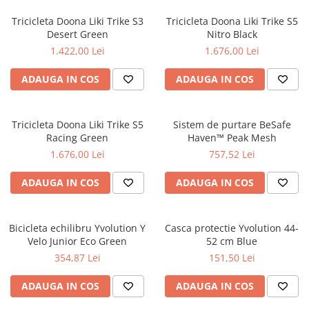
Jucarii de Sortare
Consultanta Instalare
Tricicleta Doona Liki Trike S3
Tricicleta Doona Liki Trike S5
Jucarii de tras
Desert Green
Nitro Black
Jucarii din plus
1.422,00 Lei
1.676,00 Lei
Jucarii muzicale
ADAUGA IN COS
ADAUGA IN COS
Jucarii pentru baie
Jucarii Senzoriale
PAPUSI
Tricicleta Doona Liki Trike S5
Sistem de purtare BeSafe
Racing Green
Haven™ Peak Mesh
1.676,00 Lei
757,52 Lei
ADAUGA IN COS
ADAUGA IN COS
Bicicleta echilibru Yvolution Y
Casca protectie Yvolution 44-
Velo Junior Eco Green
52 cm Blue
354,87 Lei
151,50 Lei
ADAUGA IN COS
ADAUGA IN COS