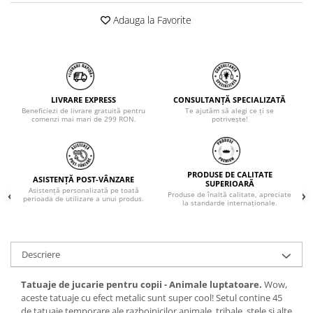
Adauga la Favorite
LIVRARE EXPRESS
CONSULTANȚĂ SPECIALIZATĂ
Beneficiezi de livrare gratuită pentru
Te ajutăm să alegi ce ți se
comenzi mai mari de 299 RON.
potrivește!
PRODUSE DE CALITATE
ASISTENȚĂ POST-VÂNZARE
SUPERIOARĂ
Asistență personalizată pe toată
Produse de înaltă calitate, apreciate
perioada de utilizare a unui produs.
la standarde internaționale.
Descriere
Tatuaje de jucarie pentru copii - Animale luptatoare.
Wow,
aceste tatuaje cu efect metalic sunt super cool! Setul contine 45
de tatuaje temporare ale razboinicilor animale, tribale, stele si alte