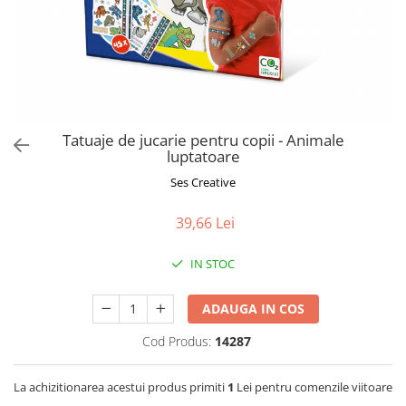
Jucarii de Sortare
Consultanta Instalare
Jucarii de tras
Jucarii din plus
Jucarii muzicale
Jucarii pentru baie
Jucarii Senzoriale
Tatuaje de jucarie pentru copii - Animale
PAPUSI
luptatoare
Ses Creative
39,66 Lei
IN STOC
ADAUGA IN COS
Cod Produs:
14287
La achizitionarea acestui produs primiti
1
Lei pentru comenzile viitoare