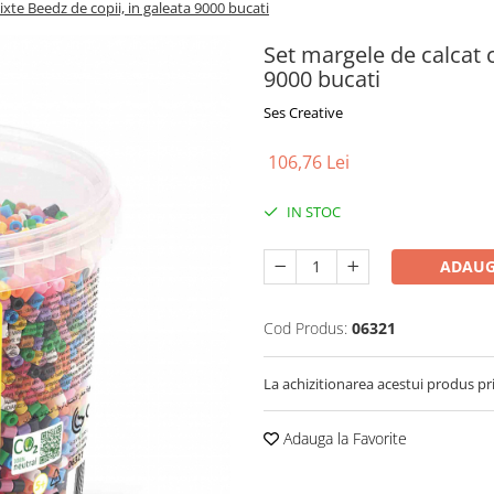
ixte Beedz de copii, in galeata 9000 bucati
Set margele de calcat c
9000 bucati
Ses Creative
106,76 Lei
IN STOC
ADAUG
Cod Produs:
06321
La achizitionarea acestui produs pr
Adauga la Favorite