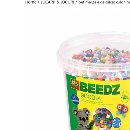
Home /
JUCARII & JOCURI /
Set margele de calcat culori m
Jucarii de Sortare
Consultanta Instalare
Jucarii de tras
Jucarii din plus
Jucarii muzicale
Jucarii pentru baie
Jucarii Senzoriale
PAPUSI