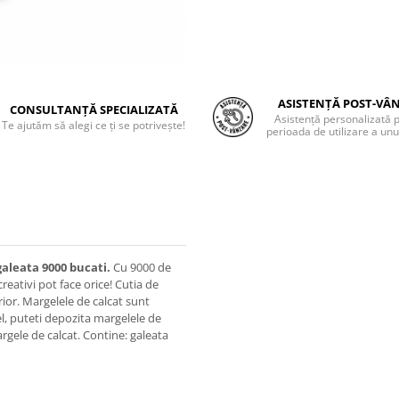
ASISTENȚĂ POST-VÂ
CONSULTANȚĂ SPECIALIZATĂ
Asistență personalizată 
Te ajutăm să alegi ce ți se potrivește!
perioada de utilizare a unu
galeata 9000 bucati.
Cu 9000 de
creativi pot face orice! Cutia de
rior. Margelele de calcat sunt
el, puteti depozita margelele de
argele de calcat. Contine: galeata