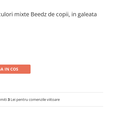
ulori mixte Beedz de copii, in galeata
A IN COS
imiti
3
Lei pentru comenzile viitoare