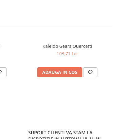
i
Kaleido Gears Quercetti
Quer
103,71 Lei
ADAUGA IN COS
AD
SUPORT CLIENTI
VA STAM LA