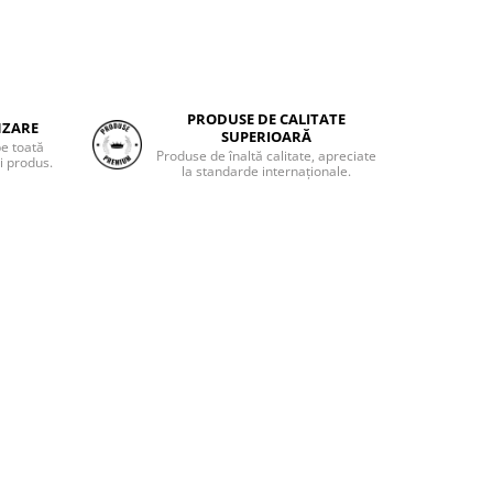
PRODUSE DE CALITATE
NZARE
SUPERIOARĂ
pe toată
Produse de înaltă calitate, apreciate
i produs.
la standarde internaționale.