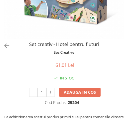
Jucarii de Sortare
Consultanta Instalare
Jucarii de tras
Jucarii din plus
Jucarii muzicale
Jucarii pentru baie
Jucarii Senzoriale
Set creativ - Hotel pentru fluturi
PAPUSI
Ses Creative
61,01 Lei
IN STOC
ADAUGA IN COS
Cod Produs:
25204
La achizitionarea acestui produs primiti
1
Lei pentru comenzile viitoare