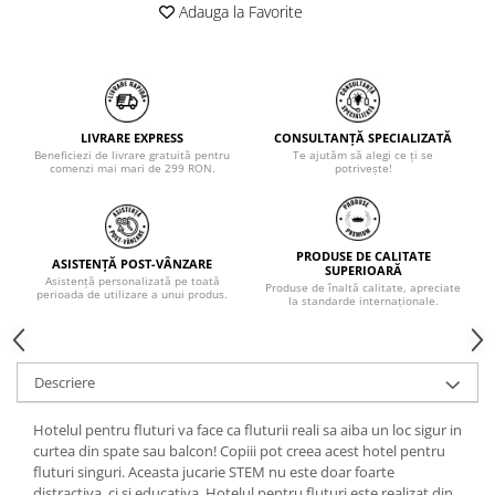
Adauga la Favorite
LIVRARE EXPRESS
CONSULTANȚĂ SPECIALIZATĂ
Beneficiezi de livrare gratuită pentru
Te ajutăm să alegi ce ți se
comenzi mai mari de 299 RON.
potrivește!
PRODUSE DE CALITATE
ASISTENȚĂ POST-VÂNZARE
SUPERIOARĂ
Asistență personalizată pe toată
Produse de înaltă calitate, apreciate
perioada de utilizare a unui produs.
la standarde internaționale.
Descriere
Hotelul pentru fluturi va face ca fluturii reali sa aiba un loc sigur in
curtea din spate sau balcon! Copiii pot creea acest hotel pentru
fluturi singuri. Aceasta jucarie STEM nu este doar foarte
distractiva, ci si educativa. Hotelul pentru fluturi este realizat din