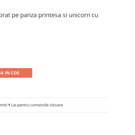
lorat pe panza printesa si unicorn cu
A IN COS
imiti
1
Lei pentru comenzile viitoare