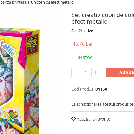
e panza printesa si unicorn cu efect metalic
Set creativ copii de co
efect metalic
Ses Creative
45,76 Lei
IN STOC
ADAUG
Cod Produs:
01150
La achizitionarea acestui produs pr
Adauga la Favorite