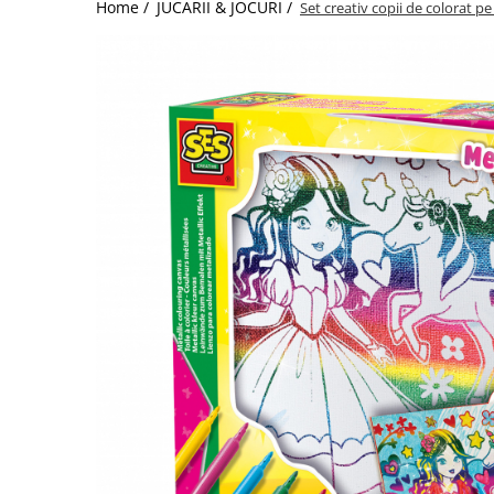
Home /
JUCARII & JOCURI /
Set creativ copii de colorat p
Jucarii de Sortare
Consultanta Instalare
Jucarii de tras
Jucarii din plus
Jucarii muzicale
Jucarii pentru baie
Jucarii Senzoriale
PAPUSI