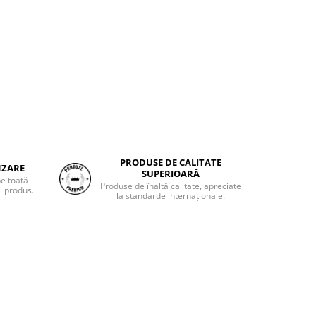
PRODUSE DE CALITATE
NZARE
SUPERIOARĂ
pe toată
Produse de înaltă calitate, apreciate
i produs.
la standarde internaționale.