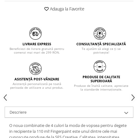
Adauga la Favorite
LIVRARE EXPRESS
CONSULTANȚĂ SPECIALIZATĂ
Beneficiezi de livrare gratuită pentru
Te ajutăm să alegi ce ți se
comenzi mai mari de 299 RON.
potrivește!
PRODUSE DE CALITATE
ASISTENȚĂ POST-VÂNZARE
SUPERIOARĂ
Asistență personalizată pe toată
Produse de înaltă calitate, apreciate
perioada de utilizare a unui produs.
la standarde internaționale.
Descriere
O noua combinatie de 4 culori la moda de vopsea pentru degete
in recipiente la 110 ml! Fingerpaint este unul dintre cele mai
cunoscute produse de la SES Creative. Calitatea, intensitatea