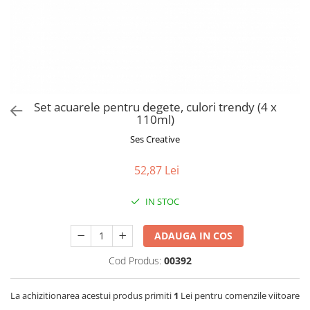
Jucarii de Sortare
Consultanta Instalare
Jucarii de tras
Jucarii din plus
Jucarii muzicale
Jucarii pentru baie
Jucarii Senzoriale
Set acuarele pentru degete, culori trendy (4 x
PAPUSI
110ml)
Ses Creative
52,87 Lei
IN STOC
ADAUGA IN COS
Cod Produs:
00392
La achizitionarea acestui produs primiti
1
Lei pentru comenzile viitoare